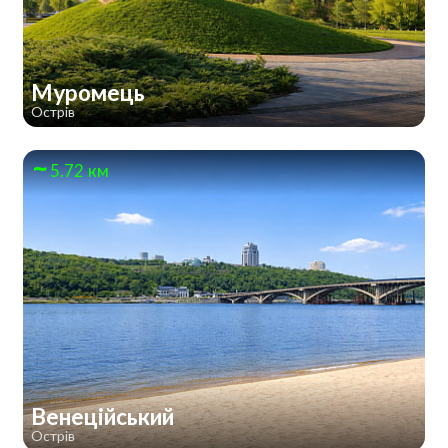
Муромець
Острів
5.72 км
Венеційський
Острів