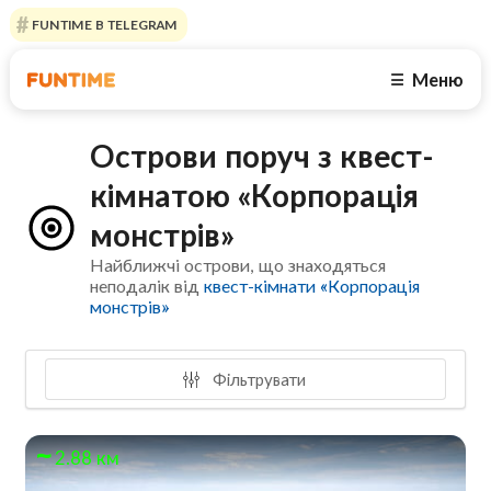
FUNTIME В TELEGRAM
Меню
☰
Острови поруч з квест-
кімнатою «Корпорація
монстрів»
Найближчі острови, що знаходяться
неподалік від
квест-кімнати «Корпорація
монстрів»
Фільтрувати
2.88 км