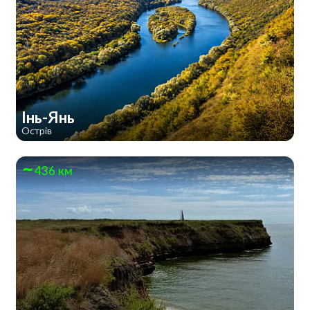
Інь-Янь
Острів
436 км