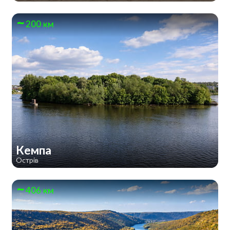
200 км
Кемпа
Острів
406 км