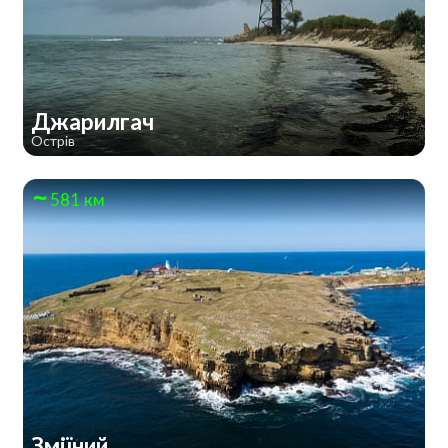
Джарилгач
Острів
581 км
Зміїний