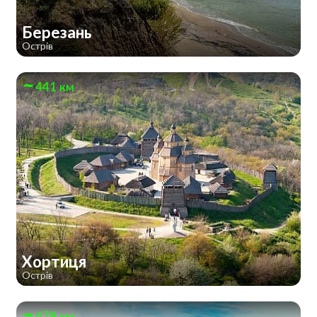
Березань
Острів
441 км
Хортиця
Острів
478 км