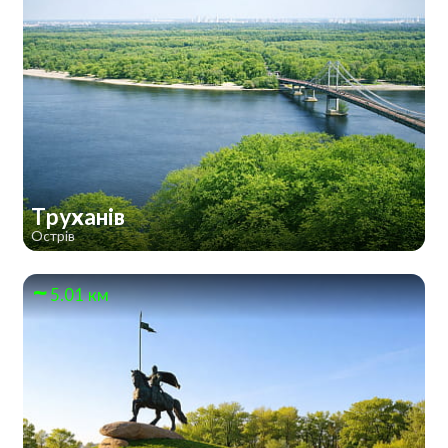
Труханів
Острів
5.01 км