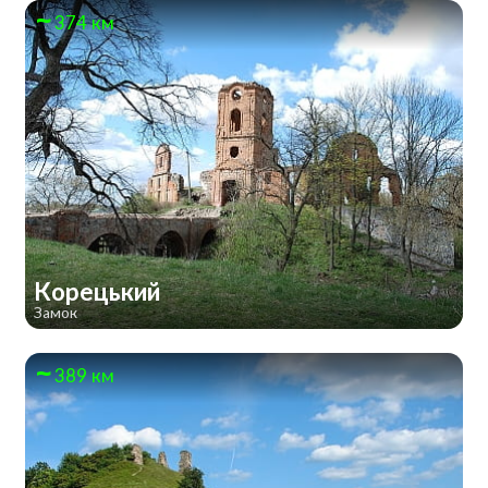
374 км
Корецький
Замок
389 км