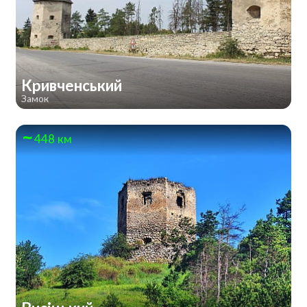
Кривченський
Замок
448 км