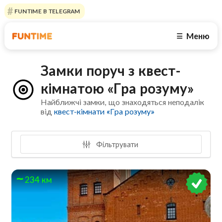
FUNTIME В TELEGRAM
Меню
☰
Замки поруч з квест-
кімнатою «Гра розуму»
Найближчі замки, що знаходяться неподалік
від
квест-кімнати «Гра розуму»
Фільтрувати
234 км