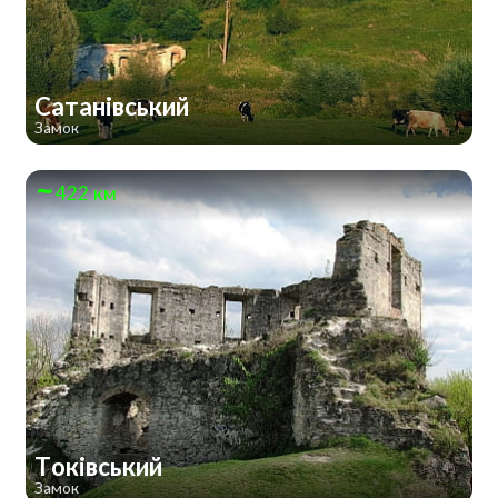
Сатанівський
Замок
422 км
Токівський
Замок