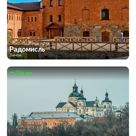
Радомисль
Замок
256 км