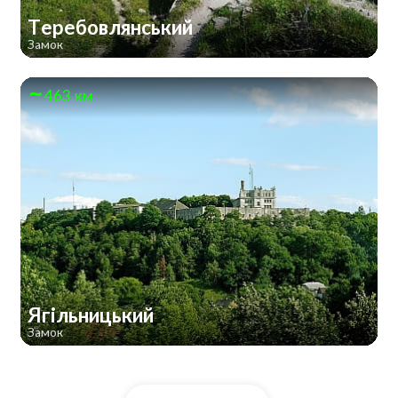
Теребовлянський
Замок
463 км
Ягільницький
Замок