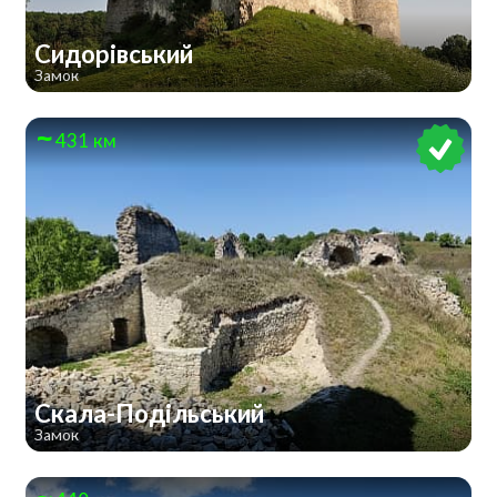
Сидорівський
Замок
431 км
Скала-Подільський
Замок