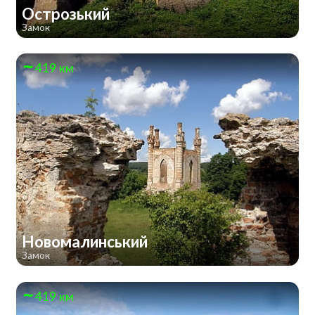
Острозький
Замок
419 км
Новомалинський
Замок
419 км