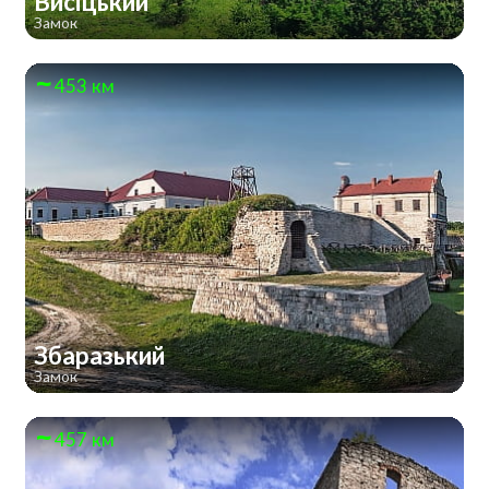
Висіцький
Замок
453 км
Збаразький
Замок
457 км