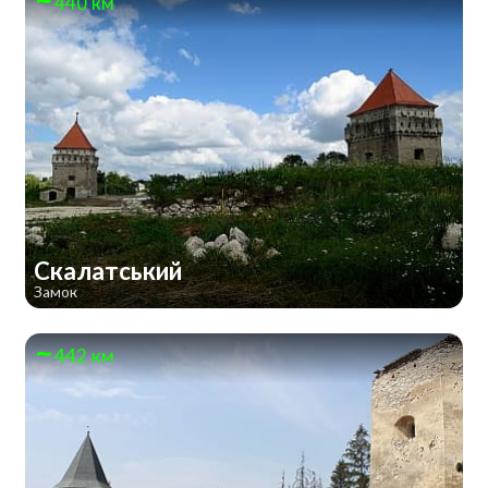
440 км
Скалатський
Замок
442 км