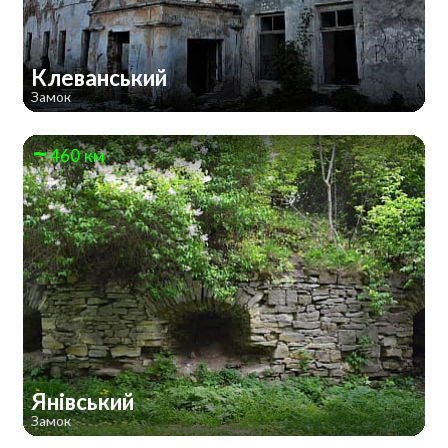
Клеванський
Замок
460 км
Янівський
Замок