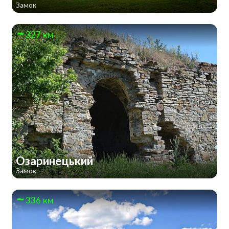
Замок
327 км
Озаринецький
Замок
336 км