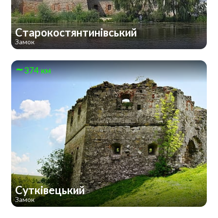
Старокостянтинівський
Замок
374 км
Сутківецький
Замок