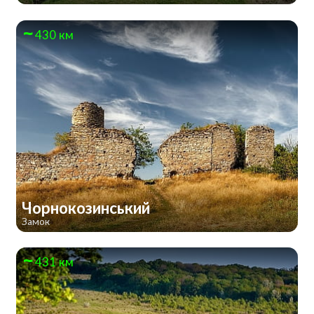
430 км
Чорнокозинський
Замок
431 км