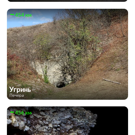
454 км
Угринь
Печера
456 км