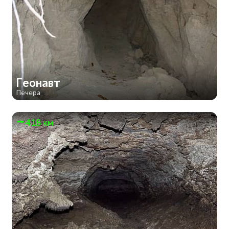
Геонавт
Печера
418 км