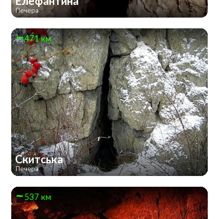
Елефантина
Печера
471 км
Скитська
Печера
537 км