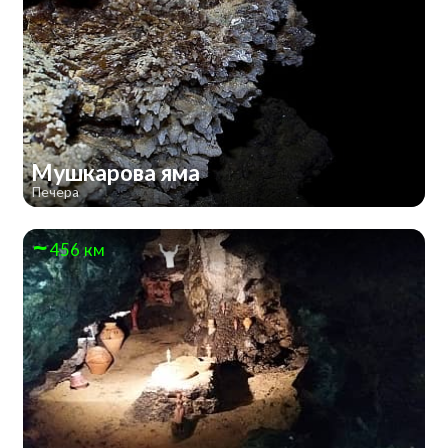
Мушкарова яма
Печера
456 км