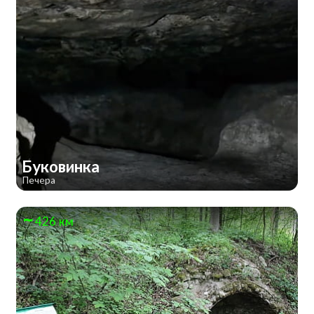
Буковинка
Печера
426 км