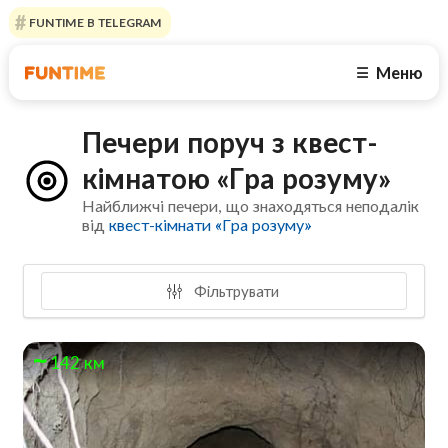
FUNTIME В TELEGRAM
Меню
☰
Печери поруч з квест-
кімнатою «Гра розуму»
Найближчі печери, що знаходяться неподалік
від
квест-кімнати «Гра розуму»
Фільтрувати
142 км