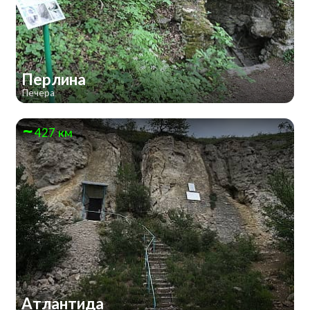
Перлина
Печера
427 км
Атлантида