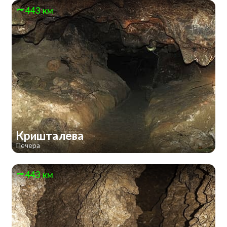
443 км
Кришталева
Печера
443 км