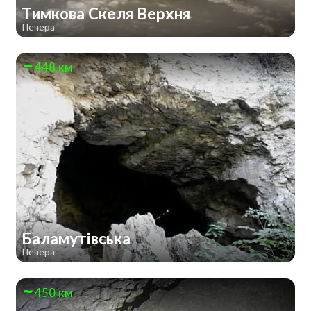
Тимкова Скеля Верхня
Печера
448 км
Баламутівська
Печера
450 км