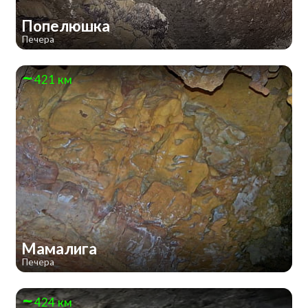
Попелюшка
Печера
421 км
Мамалига
Печера
424 км