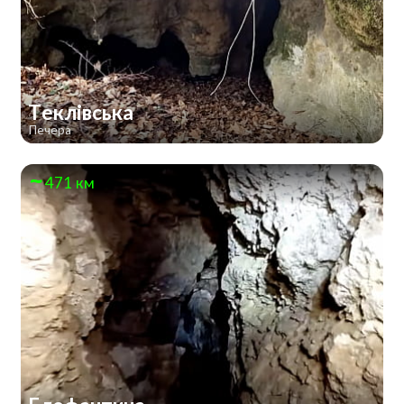
Теклівська
Печера
471 км