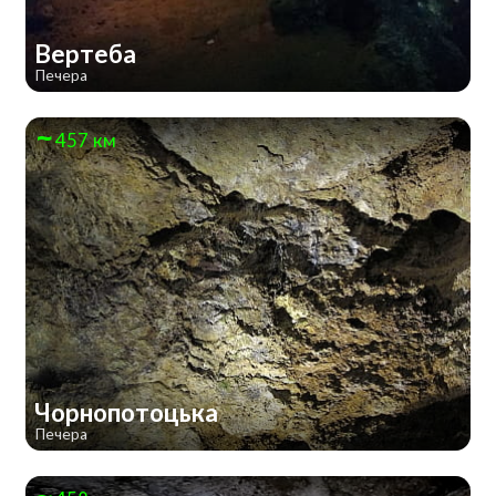
Вертеба
Печера
457 км
Чорнопотоцька
Печера