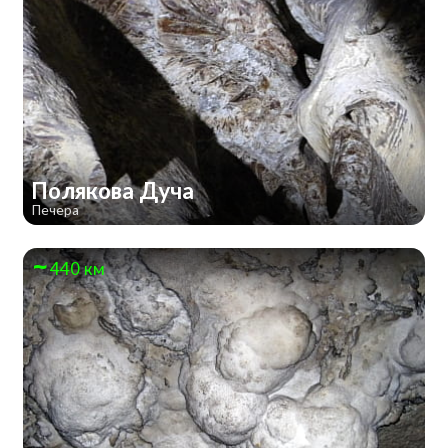
Полякова Дуча
Печера
440 км