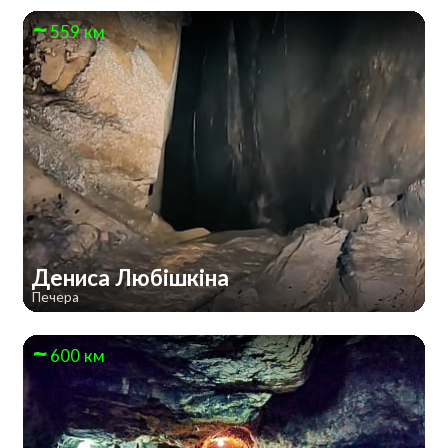
559 км
Дениса Любішкіна
Печера
600 км