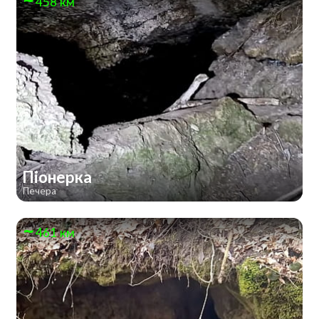
458 км
Піонерка
Печера
461 км