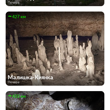
Печера
427 км
Малишка-Киянка
Печера
433 км