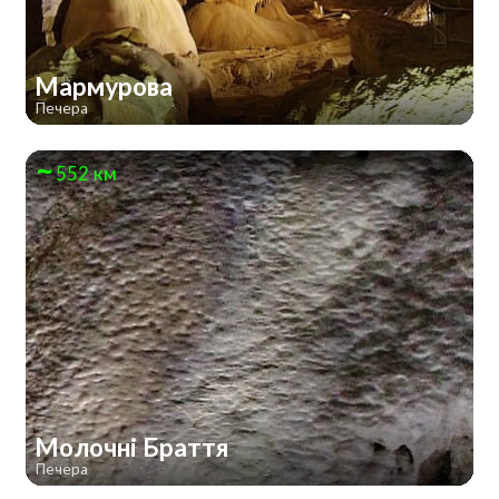
Мармурова
Печера
552 км
Молочні Браття
Печера