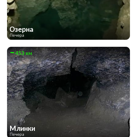
Озерна
Печера
453 км
Млинки
Печера