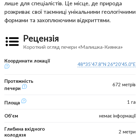
лише для спеціалістів. Це місце, де природа
розкриває свої таємниці унікальними геологічними
формами та захоплюючими відкриттями.
Рецензія
Короткий огляд печери «Малишка-Киянка»
Координати локації
48°35'47.8"N 26°20'45.0"E
Протяжність
672 метрів
печери
1 га
Площа
Об'єм
немає інформації
Глибина вхідного
2 метри
колодязя