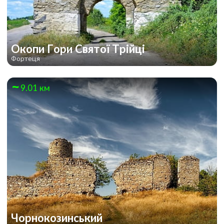
Окопи Гори Святої Трійці
Фортеця
9.01 км
Чорнокозинський