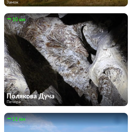
Замок
10 км
Полякова Дуча
Печера
11 км