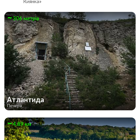
Киянка»
306 метрів
Атлантида
Печера
4.89 км