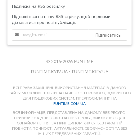
Підписка на RSS розсилку
Підпишіться на нашу RSS стрічку, щоб першими
дізнаватися про нові публікації.
Підписатись
© 2015-2026 FUNTIME
FUNTIME.KYIV.UA
•
FUNTIME.KIEV.UA
ВСІ ПРАВА ЗАХИЩЕНІ. ВИКОРИСТАННЯ МАТЕРІАЛІВ ДАНОГО
САЙТУ МОЖЛИВЕ ТІЛЬКИ ЗА НАЯВНОСТІ ПРЯМОГО, ВІДКРИТОГО
ДЛЯ ПОШУКОВИХ СИСТЕМ, ГІПЕРПОСИЛАННЯ НА
FUNTIME.COM.UA
ВСЯ ІНФОРМАЦІЯ, ПРЕДСТАВЛЕНА НА ДАНОМУ ВЕБ-РЕСУРСІ,
ПРИЗНАЧЕНА ДЛЯ ОСІБ СТАРШЕ 21 РОКУ, ВИКЛЮЧНО ДЛЯ
ОЗНАЙОМЛЕННЯ, ЗА ПРИНЦИПОМ «ЯК Є», БЕЗ ГАРАНТІЙ
ПОВНОТИ, ТОЧНОСТІ, АКТУАЛЬНОСТІ, СВОЄЧАСНОСТІ ТА БЕЗ
ІНШИХ ПЕРЕДБАЧЕНИХ ГАРАНТІЙ.