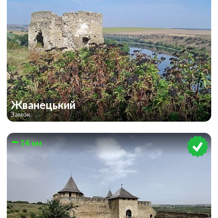
Жванецький
Замок
14 км