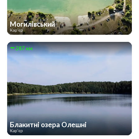
Могилівський
Кар'єр
287 км
Блакитні озера Олешні
Кар'єр