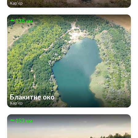
Кар'єр
138 км
Блакитне око
Кар'єр
153 км