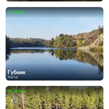
221 км
Губник
Кар'єр
230 км