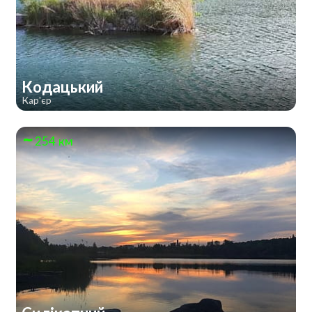
Кодацький
Кар'єр
254 км