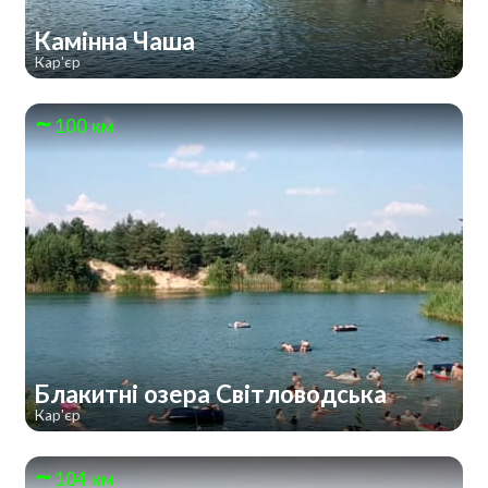
Камінна Чаша
Кар'єр
100 км
Блакитні озера Світловодська
Кар'єр
104 км