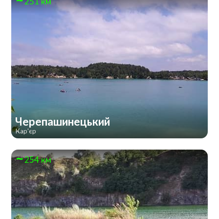
251 км
Черепашинецький
Кар'єр
254 км