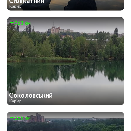
Силікатний
Кар'єр
263 км
Соколовський
Кар'єр
265 км