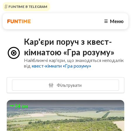
FUNTIME В TELEGRAM
Меню
☰
Кар'єри поруч з квест-
кімнатою «Гра розуму»
Найближчі кар'єри, що знаходяться неподалік
від
квест-кімнати «Гра розуму»
Фільтрувати
34 км