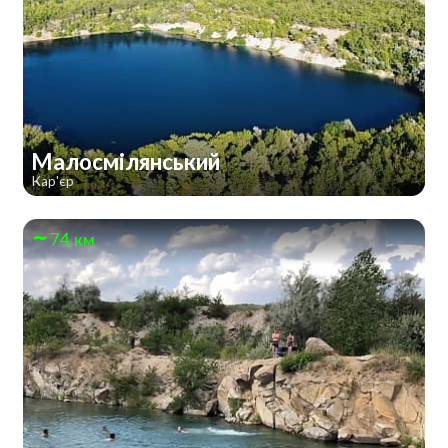
Малосмілянський
Кар'єр
74 км