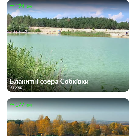
174 км
Блакитні озера Собківки
Кар'єр
177 км