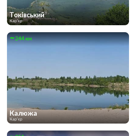
Токівський
Кар'єр
244 км
Калюжа
Кар'єр