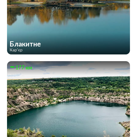
Блакитне
Кар'єр
177 км