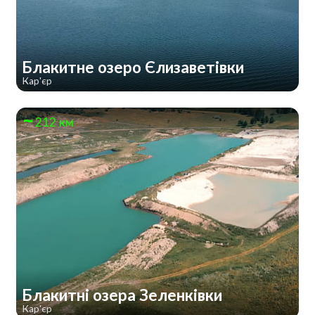
Блакитне озеро Єлизаветівки
Кар'єр
212 км
Блакитні озера Зеленківки
Кар'єр