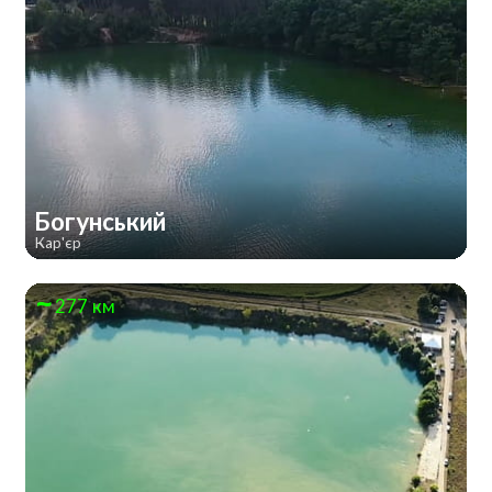
Богунський
Кар'єр
277 км