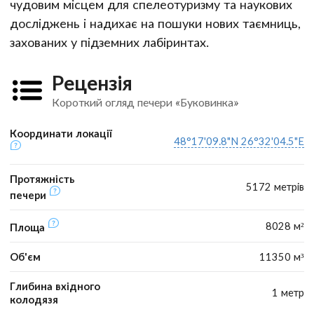
чудовим місцем для спелеотуризму та наукових
досліджень і надихає на пошуки нових таємниць,
захованих у підземних лабіринтах.
Рецензія
Короткий огляд печери «Буковинка»
Координати локації
48°17'09.8"N 26°32'04.5"E
Протяжність
5172 метрів
печери
8028 м²
Площа
Об'єм
11350 м³
Глибина вхідного
1 метр
колодязя