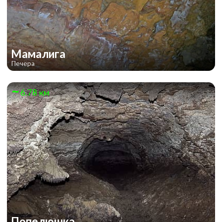
Мамалига
Печера
6.78 км
Попелюшка