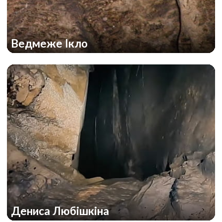
Ведмеже Ікло
Дениса Любішкіна