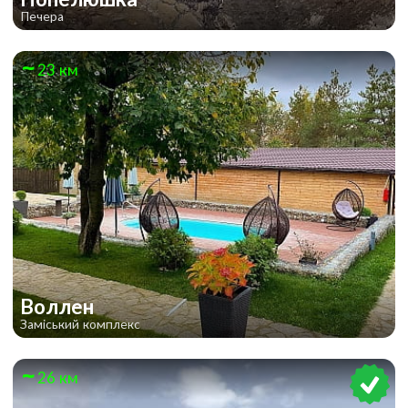
Печера
23 км
Воллен
Заміський комплекс
26 км