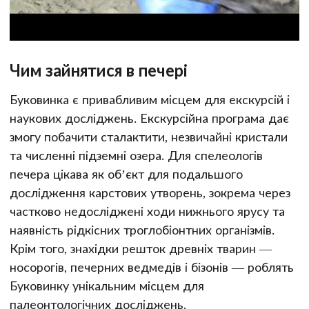
Чим зайнятися в печері
Буковинка є привабливим місцем для екскурсій і
наукових досліджень. Екскурсійна програма дає
змогу побачити сталактити, незвичайні кристали
та численні підземні озера. Для спелеологів
печера цікава як об’єкт для подальшого
дослідження карстових утворень, зокрема через
частково недосліджені ходи нижнього ярусу та
наявність рідкісних троглобіонтних організмів.
Крім того, знахідки решток древніх тварин —
носорогів, печерних ведмедів і бізонів — роблять
Буковинку унікальним місцем для
палеонтологічних досліджень.