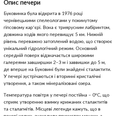
Опис печери
Буковинка була відкрита в 1976 році
чернівецькими спелеологами у покинутому
гіпсовому кар’єрі. Вона є триярусним лабіринтом,
довжина ходів якого перевищує 5 км. Нижній
рівень переважно затоплений водою, що створює
унікальний гідрологічний режим. Основний
середній поверх відзначається широкими
галереями завширшки 2–3 м і заввишки до 5 м,
де вперше на Буковині були знайдені сталактити.
У печері зустрічаються і вторинні кристалічні
утворення, а також мінералізовані озера.
Температура повітря у печері постійна – 0°C, що
сприяє утворенню взимку крижаних сталактитів
та сталагмітів. Місцеві легенди кажуть, що в
печері колись знаходили прихисток монахи, а