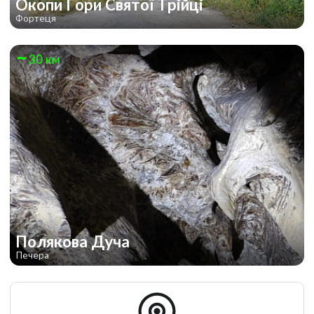
Окопи Гори Святої Трійці
Фортеця
30 км
Полякова Дуча
Печера