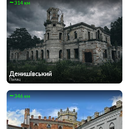
314 км
Денишівський
Палац
346 км