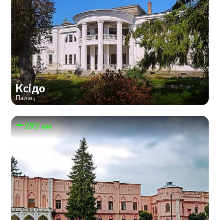
Ксідо
Палац
293 км