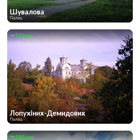
Шувалова
Палац
522 км
Лопухіних-Демидових
Палац
585 км