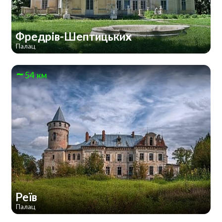
Фредрів-Шептицьких
Палац
54 км
Реїв
Палац