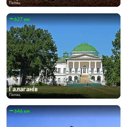
Палац
627 км
Галаганів
Палац
646 км