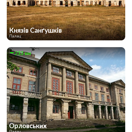
Князів Санґушків
Палац
233 км
Орловських
Палац