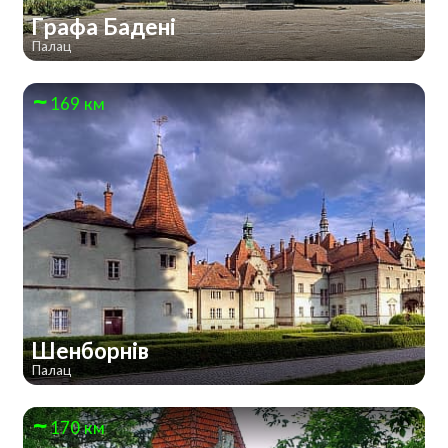
Графа Бадені
Палац
169 км
Шенборнів
Палац
170 км