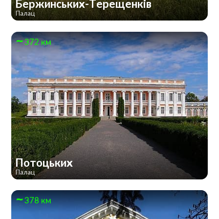
Бержинських-Терещенків
Палац
372 км
Потоцьких
Палац
378 км