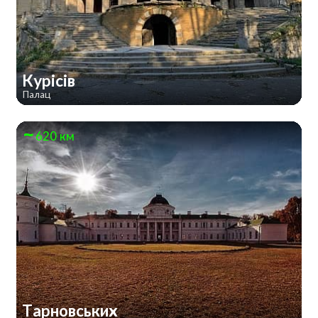
Курісів
Палац
620 км
Тарновських