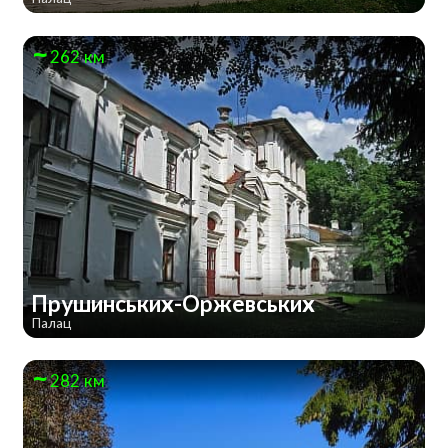
262 км
Прушинських-Оржевських
Палац
282 км