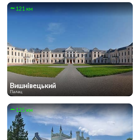
121 км
Вишнівецький
Палац
125 км