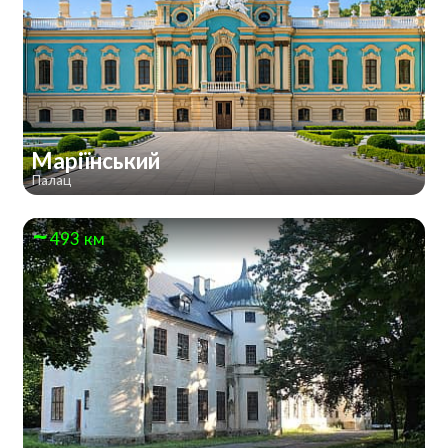
Маріїнський
Палац
493 км