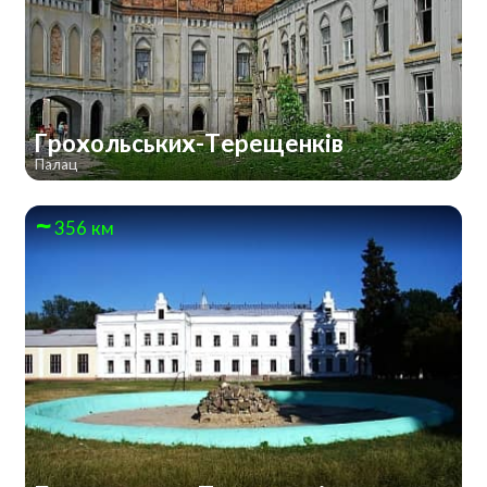
Грохольських-Терещенків
Палац
356 км