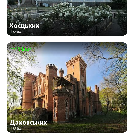
Хоєцьких
Палац
431 км
Даховських
Палац