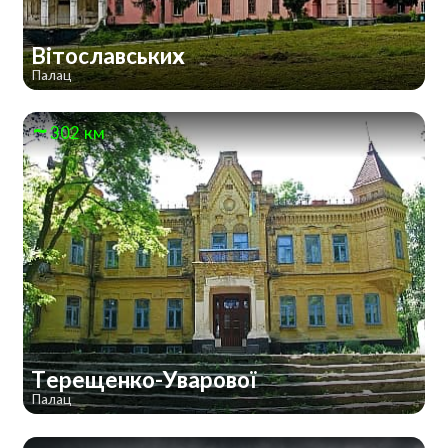
Вітославських
Палац
302 км
Терещенко-Уварової
Палац