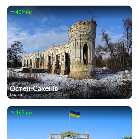
439 км
Остен-Сакенів
Палац
467 км