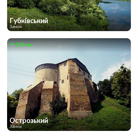
Губківський
Замок
145 км
Острозький
Замок