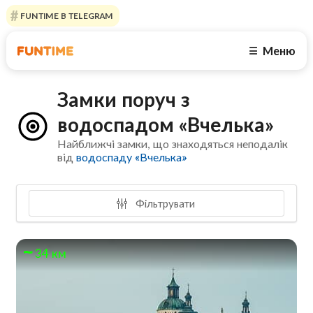
FUNTIME В TELEGRAM
Меню
☰
Замки поруч з
водоспадом «Вчелька»
Найближчі замки, що знаходяться неподалік
від
водоспаду «Вчелька»
Фільтрувати
34 км