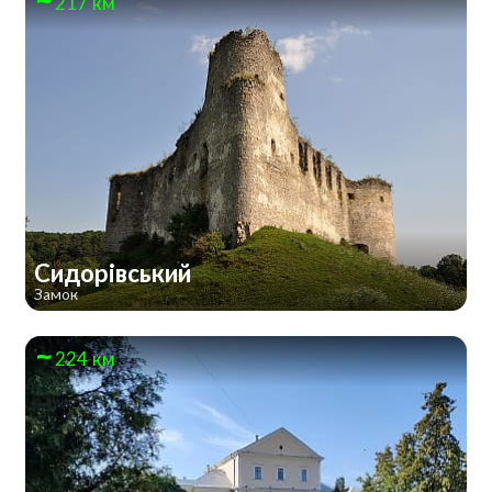
217 км
Сидорівський
Замок
224 км