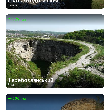
Скала-Подільський
Замок
229 км
Теребовлянський
Замок
229 км