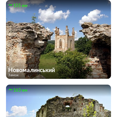
155 км
Новомалинський
Замок
163 км