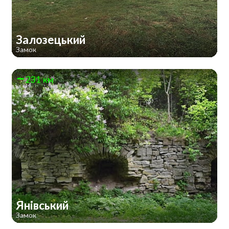
Залозецький
Замок
231 км
Янівський
Замок