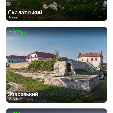
Скалатський
Замок
207 км
Збаразький
Замок