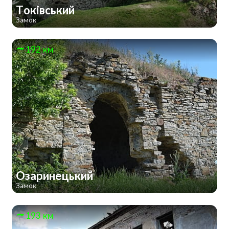
Токівський
Замок
192 км
Озаринецький
Замок
193 км