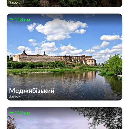
Замок
118 км
Меджибізький
Замок
119 км