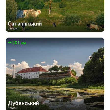
Сатанівський
Замок
201 км
Дубенський
Замок