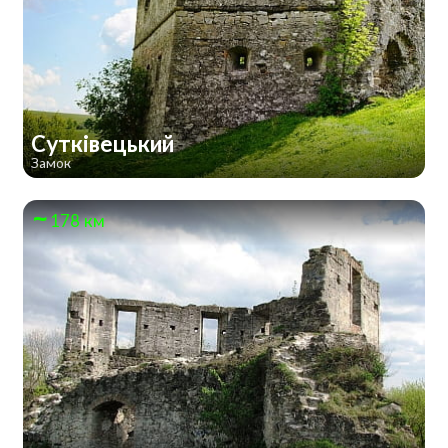
Сутківецький
Замок
178 км