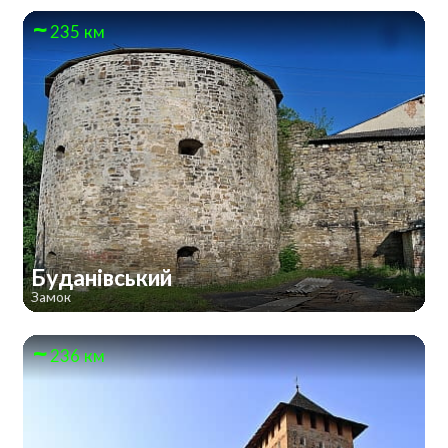
235 км
Буданівський
Замок
236 км