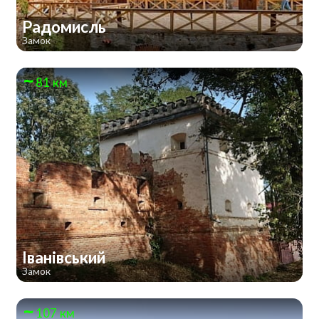
Радомисль
Замок
81 км
Іванівський
Замок
107 км