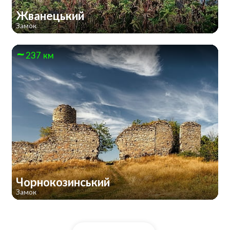
Жванецький
Замок
237 км
Чорнокозинський
Замок