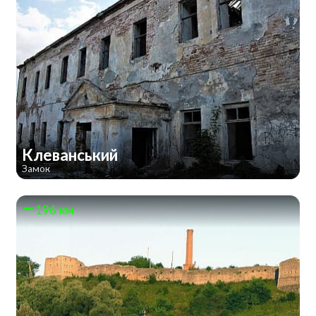
Клеванський
Замок
196 км