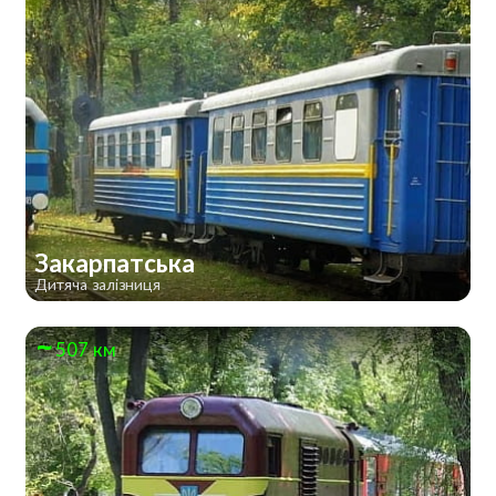
Закарпатська
Дитяча залізниця
507 км