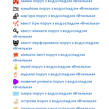
замки поруч з водоспадом «Вчелька»
каньйони поруч з водоспадом «Вчелька»
кар'єри поруч з водоспадом «Вчелька»
квест ігри поруч з водоспадом «Вчелька»
квест-кімнати поруч з водоспадом
«Вчелька»
квест-перформанси поруч з водоспадом
«Вчелька»
кімнати люті поруч з водоспадом
«Вчелька»
музеї поруч з водоспадом «Вчелька»
мурали поруч з водоспадом «Вчелька»
незвичні розваги поруч з водоспадом
«Вчелька»
озера поруч з водоспадом «Вчелька»
острови поруч з водоспадом «Вчелька»
палаци поруч з водоспадом «Вчелька»