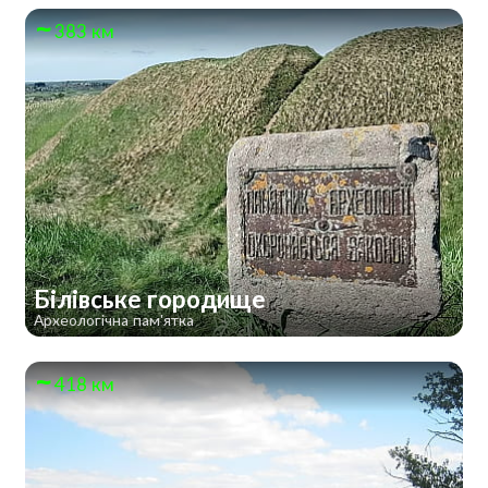
383 км
Білівське городище
Археологічна пам'ятка
418 км