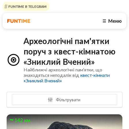
FUNTIME В TELEGRAM
Меню
☰
Археологічні пам'ятки
поруч з квест-кімнатою
«Зниклий Вчений»
Найближчі археологічні пам'ятки, що
знаходяться неподалік від
квест-кімнати
«Зниклий Вчений»
Фільтрувати
142 км