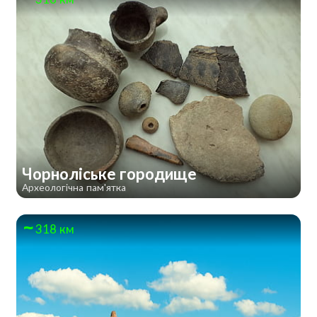
Чорноліське городище
Археологічна пам'ятка
318 км