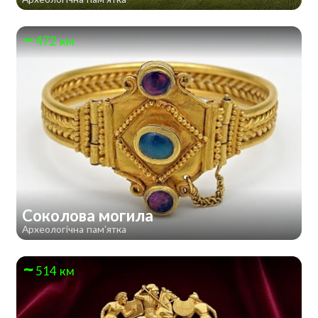
472 км
Соколова могила
Археологічна пам'ятка
514 км