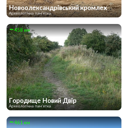
Новоолександрівський кромлех
Археологічна пам'ятка
458 км
Городище Новий Двір
Археологічна пам'ятка
461 км