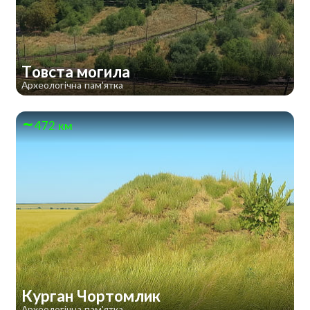
Товста могила
Археологічна пам'ятка
472 км
Курган Чортомлик
Археологічна пам'ятка