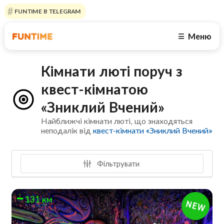
FUNTIME В TELEGRAM
Меню
☰
Кімнати люті поруч з
квест-кімнатою
«Зниклий Вчений»
Найближчі кімнати люті, що знаходяться
неподалік від
квест-кімнати «Зниклий Вчений»
Фільтрувати
131 км