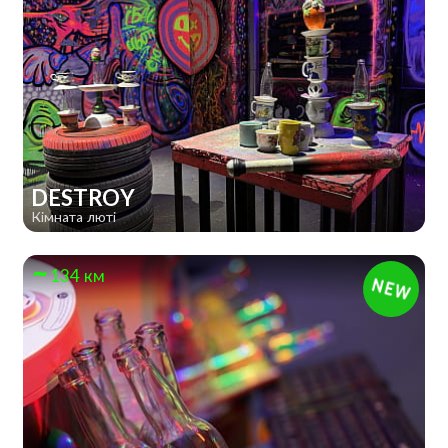
DESTROY
Кімната люті
134 км