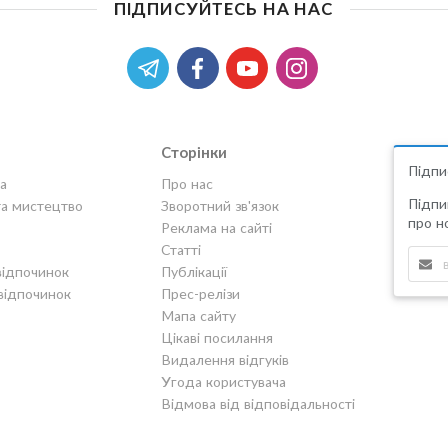
ПІДПИСУЙТЕСЬ НА НАС
Сторінки
Підпи
а
Про нас
Підпи
та мистецтво
Зворотний зв'язок
про но
Реклама на сайті
Статті
відпочинок
Публікації
відпочинок
Прес-релізи
Мапа сайту
Цікаві посилання
Видалення відгуків
Угода користувача
Відмова від відповідальності