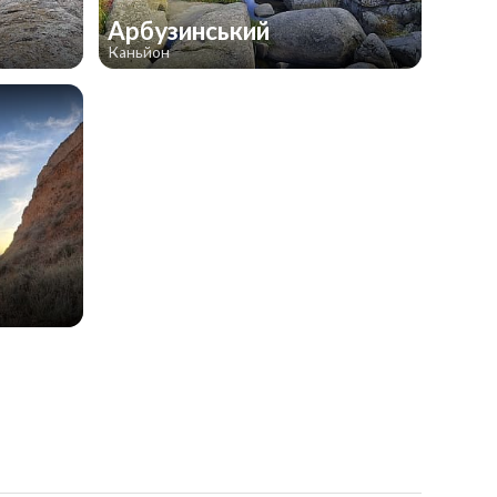
Арбузинський
Каньйон