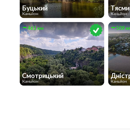
Буцький
Тясми
Каньйон
Каньйон
461 км
509 к
Смотрицький
Дніст
Каньйон
Каньйон