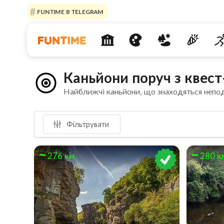
FUNTIME В TELEGRAM
Каньйони поруч з квес
Найближчі каньйони, що знаходяться непо
Фільтрувати
276 км
280 к