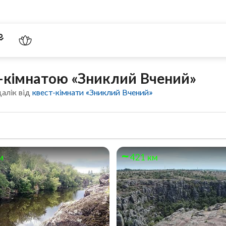
т-кімнатою «Зниклий Вчений»
далік від
квест-кімнати «Зниклий Вчений»
м
421 км