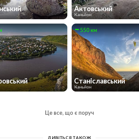
нський
Актовський
Каньйон
м
550 км
ровський
Станіславський
Каньйон
Це все, що є поруч
ДИВІТЬСЯ ТАКОЖ