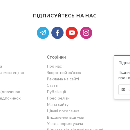
ПІДПИСУЙТЕСЬ НА НАС
Сторінки
Підпи
а
Про нас
Підпи
та мистецтво
Зворотний зв'язок
про но
Реклама на сайті
Статті
відпочинок
Публікації
відпочинок
Прес-релізи
Мапа сайту
Цікаві посилання
Видалення відгуків
Угода користувача
Відмова від відповідальності