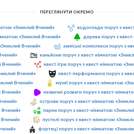
ПЕРЕГЛЯНУТИ ОКРЕМО
мнатою «Зниклий Вчений»
водоспади поруч з квес
кімнатою «Зниклий Вчений»
дерева поруч з квест
 «Зниклий Вчений»
заміські комплекси поруч з к
Вчений»
каньйони поруч з квест-кімнатою «Зник
й Вчений»
квест ігри поруч з квест-кімнатою «Зн
Зниклий Вчений»
квест-перформанси поруч з кве
никлий Вчений»
музеї поруч з квест-кімнатою «З
й Вчений»
незвичні розваги поруч з квест-кімнат
Вчений»
острови поруч з квест-кімнатою «Зникл
й Вчений»
парки поруч з квест-кімнатою «Зникли
 Вчений»
пустелі поруч з квест-кімнатою «Зникл
Вчений»
фортеці поруч з квест-кімнатою «Зникли