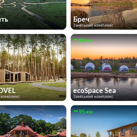
ять
Бреч
Заміський комплекс
90 км
OVEL
ecoSpace Sea
 комплекс
Заміський комплекс
95 км