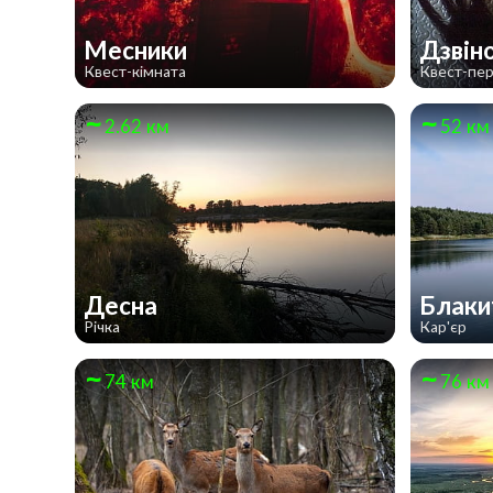
Месники
Дзвін
Квест-кімната
Квест-пе
2.62 км
52 км
Десна
Блаки
Річка
Кар'єр
74 км
76 км