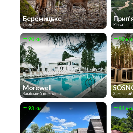
Беремицьке
Прип'
Парк
Річка
90 км
90 км
Morewell
SOSN
Заміський комплекс
Заміський
93 км
94 км