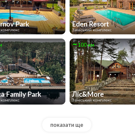
irnov Park
Eden Resort
 комплекс
Заміський комплекс
м
100 км
ka Family Park
Ліс&More
 комплекс
Заміський комплекс
показати ще