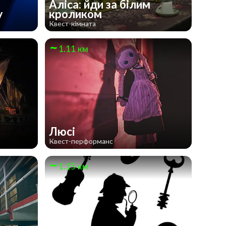
Аліса: йди за білим
у
кроликом
Квест-кімната
1.11 км
Люсі
Квест-перформанс
1.15 км