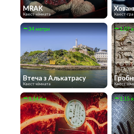
MRAK
Хован
Квест-кімната
Квест-гра
34 метри
1.07 
Втеча з Алькатрасу
Гробн
Квест-кімната
Квест-кім
1.14 км
1.15 