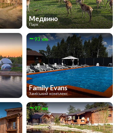
Медвино
Парк
93 км
Family Evans
Заміський комплекс
97 км