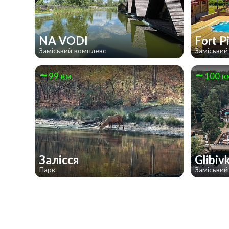
NA VODI
Fort P
Заміський комплекс
Заміський
99 км
100 к
Залісся
Glibiv
Парк
Заміський