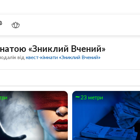
імнатою «Зниклий Вчений»
подалік від
квест-кімнати «Зниклий Вчений»
три
23 метри