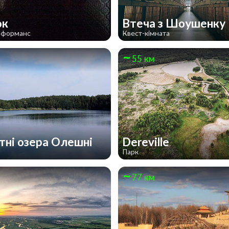
ок
Втеча з Шоушенку
рформанс
Квест-кімната
55 км
тні озера Олешні
Dereville
Парк
77 км