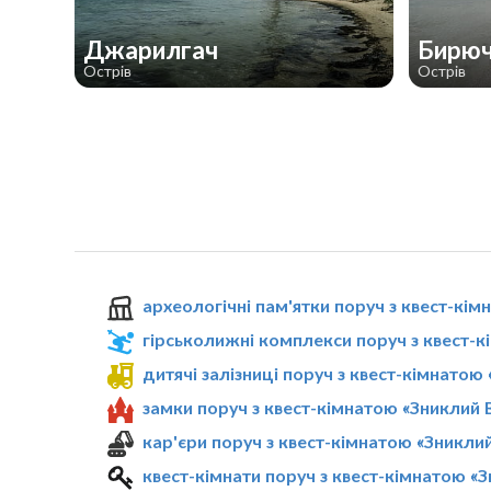
Джарилгач
Бирю
Острів
Острів
археологічні пам'ятки поруч з квест-кі
гірськолижні комплекси поруч з квест-
дитячі залізниці поруч з квест-кімнатою
замки поруч з квест-кімнатою «Зниклий 
кар'єри поруч з квест-кімнатою «Зникли
квест-кімнати поруч з квест-кімнатою «