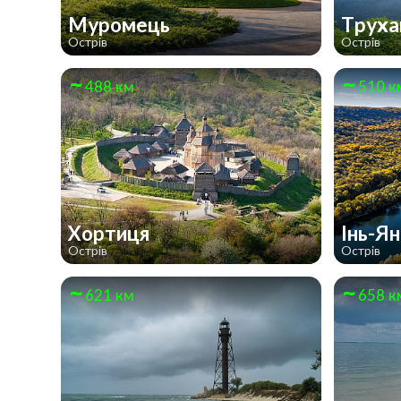
Муромець
Труха
Острів
Острів
488 км
510 к
Хортиця
Інь-Я
Острів
Острів
621 км
658 к