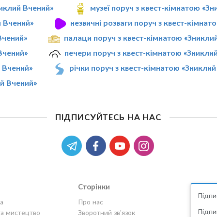
никлий Вчений»
музеї поруч з квест-кімнатою «З
й Вчений»
незвичні розваги поруч з квест-кімнат
Вчений»
палаци поруч з квест-кімнатою «Зникли
Вчений»
печери поруч з квест-кімнатою «Зникли
й Вчений»
річки поруч з квест-кімнатою «Зниклий
ий Вчений»
ПІДПИСУЙТЕСЬ НА НАС
Сторінки
Підпи
а
Про нас
Підпи
та мистецтво
Зворотний зв'язок