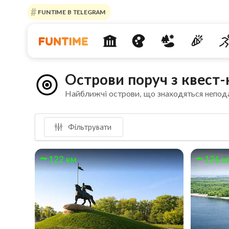
FUNTIME В TELEGRAM
Острови поруч з квест
Найближчі острови, що знаходяться непод
Фільтрувати
122 км
126 к