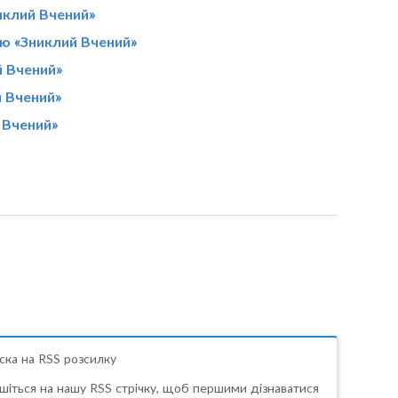
никлий Вчений»
ою «Зниклий Вчений»
й Вчений»
й Вчений»
 Вчений»
ска на RSS розсилку
шіться на нашу RSS стрічку, щоб першими дізнаватися