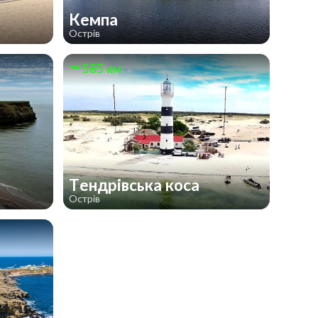
Кемпа
Острів
585 км
Тендрівська коса
Острів