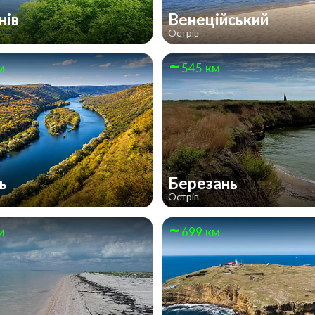
нів
Венеційський
Острів
м
545 км
нь
Березань
Острів
м
699 км