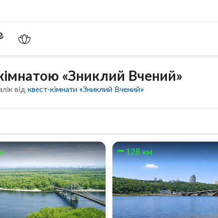
-кімнатою «Зниклий Вчений»
алік від
квест-кімнати «Зниклий Вчений»
м
128 км