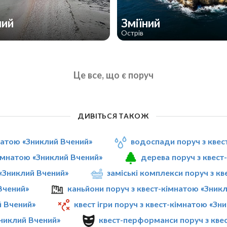
чий
Зміїний
Острів
Це все, що є поруч
ДИВІТЬСЯ ТАКОЖ
мнатою «Зниклий Вчений»
водоспади поруч з квес
кімнатою «Зниклий Вчений»
дерева поруч з квест
 «Зниклий Вчений»
заміські комплекси поруч з к
Вчений»
каньйони поруч з квест-кімнатою «Зник
й Вчений»
квест ігри поруч з квест-кімнатою «Зн
Зниклий Вчений»
квест-перформанси поруч з кве