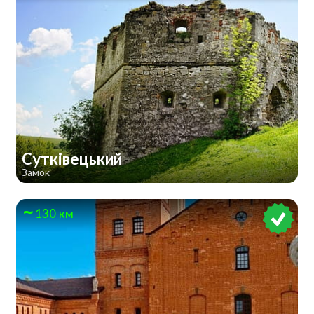
Сутківецький
Замок
130 км