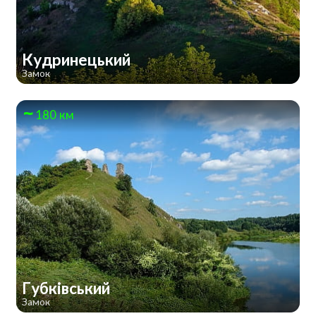
Кудринецький
Замок
180 км
Губківський
Замок