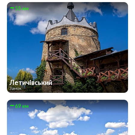
55 км
Летичівський
Замок
69 км