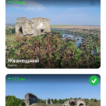
170 км
Жванецький
Замок
171 км