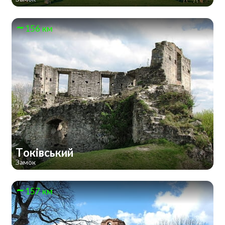
156 км
Токівський
Замок
157 км