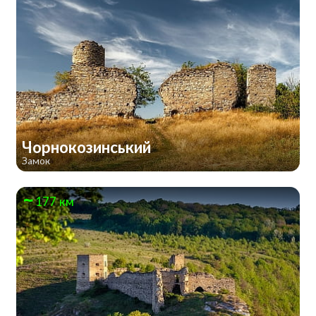
Чорнокозинський
Замок
177 км