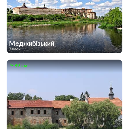
Меджибізький
Замок
89 км