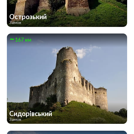
Острозький
Замок
167 км
Сидорівський
Замок