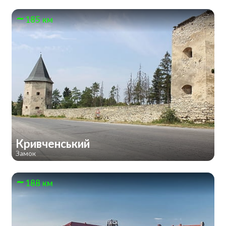
185 км
Кривченський
Замок
188 км