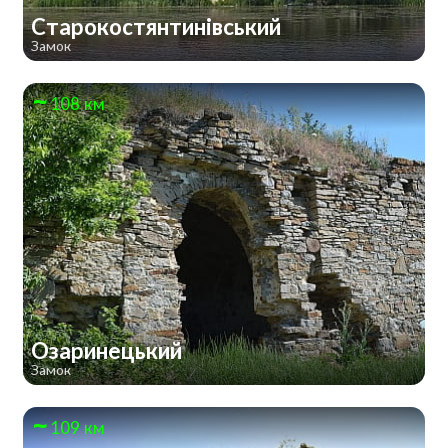
Старокостянтинівський
Замок
108 км
Озаринецький
Замок
109 км