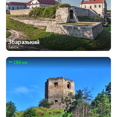
Збаразький
Замок
188 км