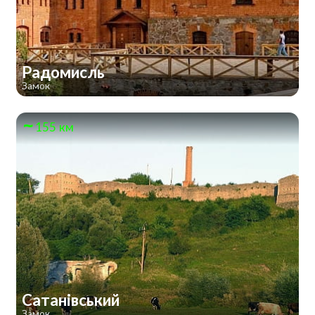
Радомисль
Замок
155 км
Сатанівський
Замок