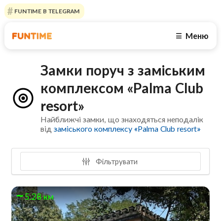
FUNTIME В TELEGRAM
Меню
☰
Замки поруч з заміським
комплексом «Palma Club
resort»
Найближчі замки, що знаходяться неподалік
від
заміського комплексу «Palma Club resort»
Фільтрувати
5.28 км