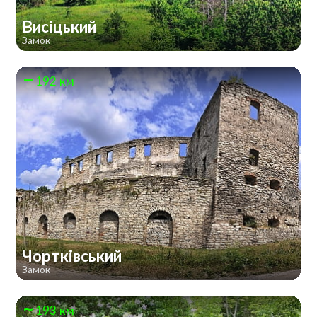
Висіцький
Замок
192 км
Чортківський
Замок
193 км