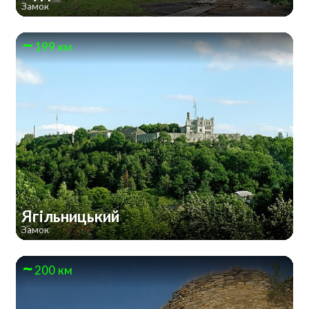
Замок
199 км
Ягільницький
Замок
200 км