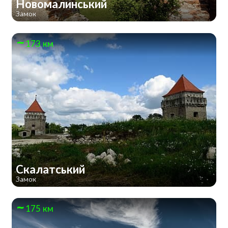
Новомалинський
Замок
173 км
Скалатський
Замок
175 км