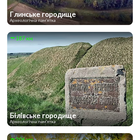
Глинське городище
Археологічна пам'ятка
187 км
Білівське городище
Археологічна пам'ятка
206 км