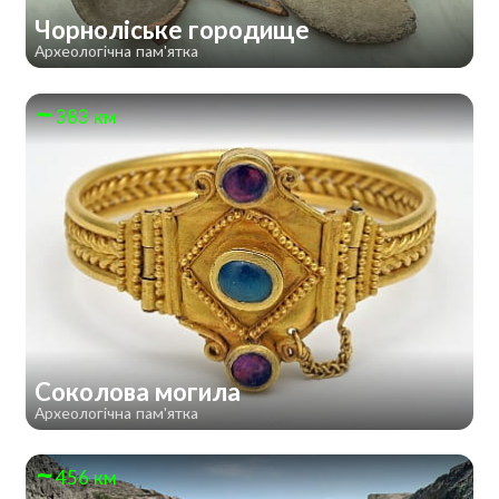
Чорноліське городище
Археологічна пам'ятка
383 км
Соколова могила
Археологічна пам'ятка
456 км