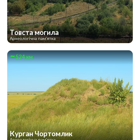
Товста могила
Археологічна пам'ятка
524 км
Курган Чортомлик
Археологічна пам'ятка