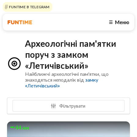
FUNTIME В TELEGRAM
Меню
☰
Археологічні пам'ятки
поруч з замком
«Летичівський»
Найближчі археологічні пам'ятки, що
знаходяться неподалік від
замку
«Летичівський»
Фільтрувати
44 км