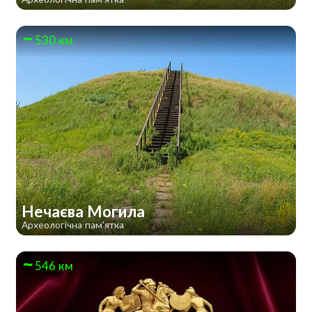
530 км
Нечаєва Могила
Археологічна пам'ятка
546 км