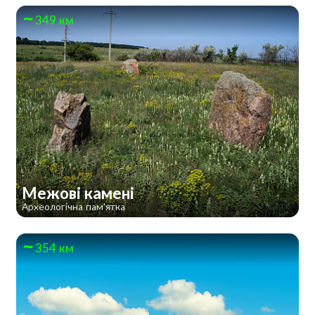
349 км
Межові камені
Археологічна пам'ятка
354 км