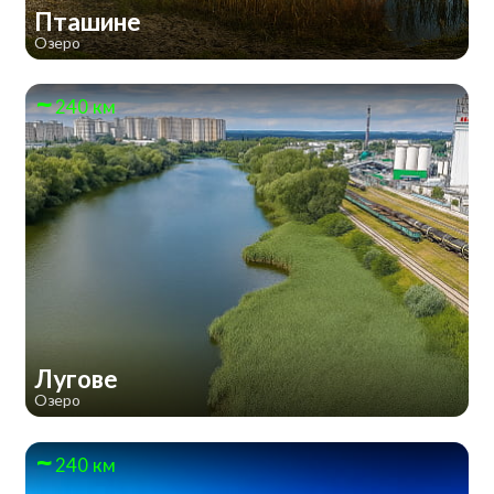
Пташине
Озеро
240 км
Лугове
Озеро
240 км