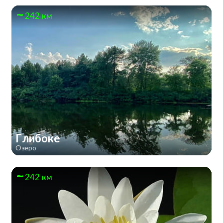
242 км
Глибоке
Озеро
242 км