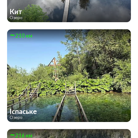
Кит
Озеро
210 км
Іспаське
Озеро
216 км