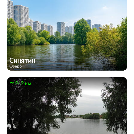
Синятин
Озеро
242 км