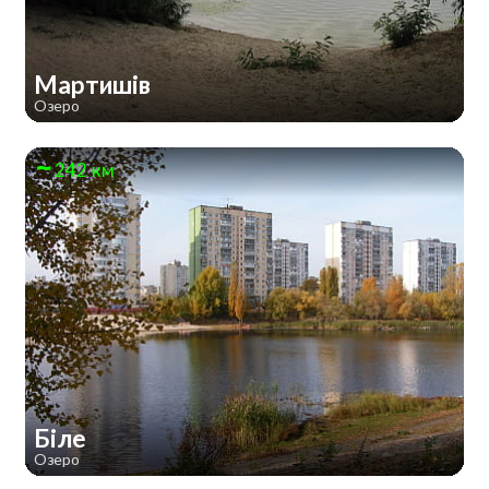
Мартишів
Озеро
242 км
Біле
Озеро