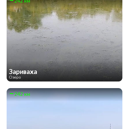
242 км
Зариваха
Озеро
242 км