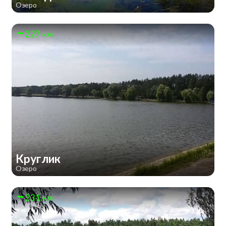
Озеро
227 км
Круглик
Озеро
231 км