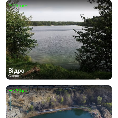
235 км
Відро
Озеро
238 км