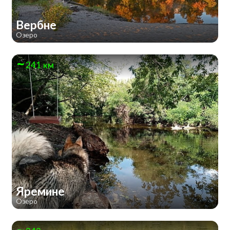
Вербне
Озеро
241 км
Яремине
Озеро