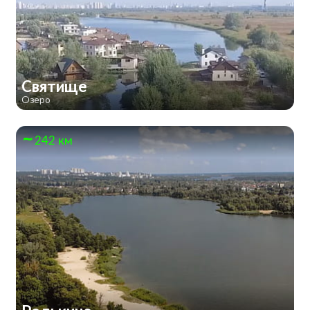
Святище
Озеро
242 км