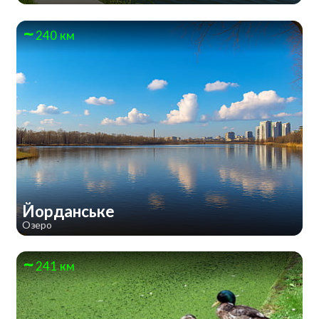
240 км
Йорданське
Озеро
241 км