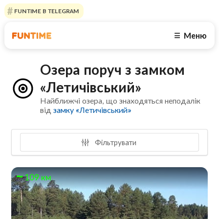
FUNTIME В TELEGRAM
Меню
☰
Озера поруч з замком
«Летичівський»
Найближчі озера, що знаходяться неподалік
від
замку «Летичівський»
Фільтрувати
109 км