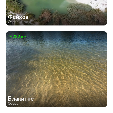
Фейхоа
Озеро
232 км
Блакитне
Озеро