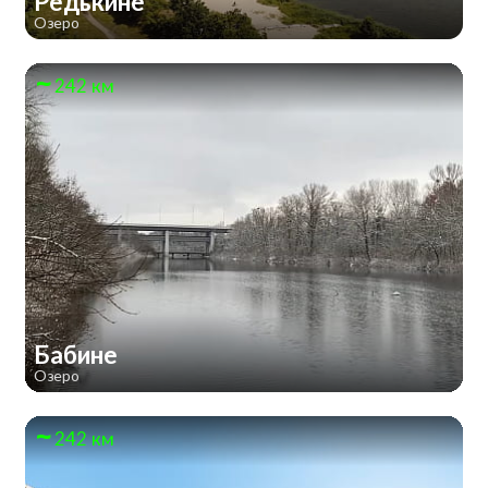
Редькине
Озеро
242 км
Бабине
Озеро
242 км