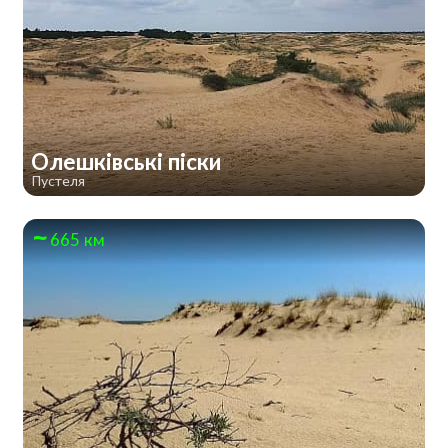
Олешківські піски
Пустеля
665 км