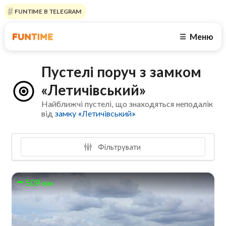
FUNTIME В TELEGRAM
Меню
☰
Пустелі поруч з замком
«Летичівський»
Найближчі пустелі, що знаходяться неподалік
від
замку «Летичівський»
Фільтрувати
509 км