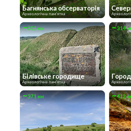
Багнянська обсерваторія
Север
Археологічна пам'ятка
Археологі
301 км
314 к
Білівське городище
Город
Археологічна пам'ятка
Археологі
371 км
412 к