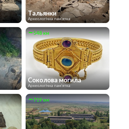
Тальянки
Археологічна пам'ятка
548 км
Соколова могила
Археологічна пам'ятка
719 км