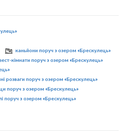
кулeць»
каньйони поруч з озером «Брескулeць»
вест-кімнати поруч з озером «Брескулeць»
eць»
ні розваги поруч з озером «Брескулeць»
ци поруч з озером «Брескулeць»
лі поруч з озером «Брескулeць»