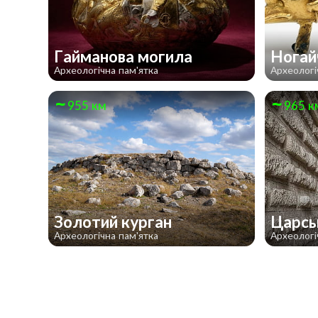
Гайманова могила
Ногай
Археологічна пам'ятка
Археологі
955 км
965 к
Золотий курган
Царсь
Археологічна пам'ятка
Археологі