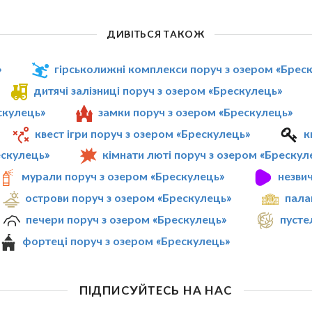
ДИВІТЬСЯ ТАКОЖ
»
гірськолижні комплекси поруч з озером «Брес
дитячі залізниці поруч з озером «Брескулeць»
скулeць»
замки поруч з озером «Брескулeць»
квест ігри поруч з озером «Брескулeць»
к
ескулeць»
кімнати люті поруч з озером «Брескул
мурали поруч з озером «Брескулeць»
незвич
острови поруч з озером «Брескулeць»
пала
печери поруч з озером «Брескулeць»
пусте
фортеці поруч з озером «Брескулeць»
ПІДПИСУЙТЕСЬ НА НАС