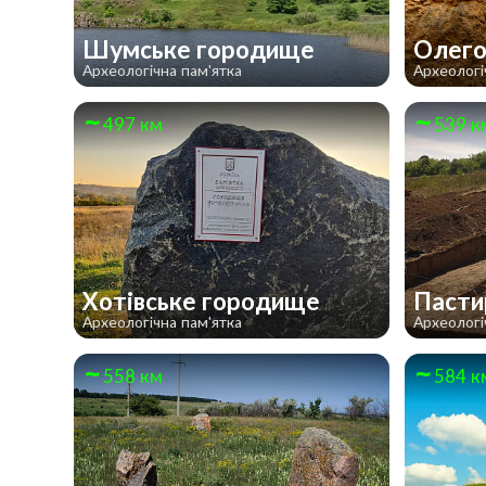
Шумське городище
Олего
Археологічна пам'ятка
Археологі
497 км
539 к
Хотівське городище
Пасти
Археологічна пам'ятка
Археологі
558 км
584 к