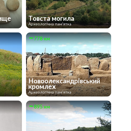
дище
Товста могила
Археологічна пам'ятка
778 км
Новоолександрівський
кромлех
Археологічна пам'ятка
895 км