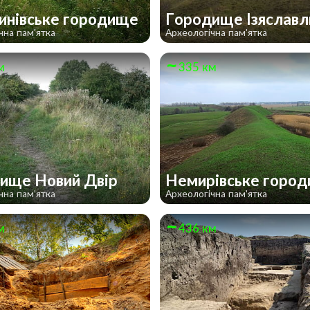
инівське городище
Городище Ізяслав
чна пам'ятка
Археологічна пам'ятка
м
335 км
ище Новий Двір
Немирівське горо
чна пам'ятка
Археологічна пам'ятка
м
436 км