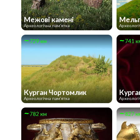
Межові камені
Мельг
Археологічна пам'ятка
Археологі
729 км
741 к
Курган Чортомлик
Курга
Археологічна пам'ятка
Археологі
782 км
827 к