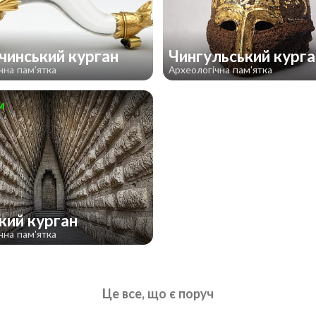
чинський курган
Чингульський кург
чна пам'ятка
Археологічна пам'ятка
м
кий курган
чна пам'ятка
Це все, що є поруч