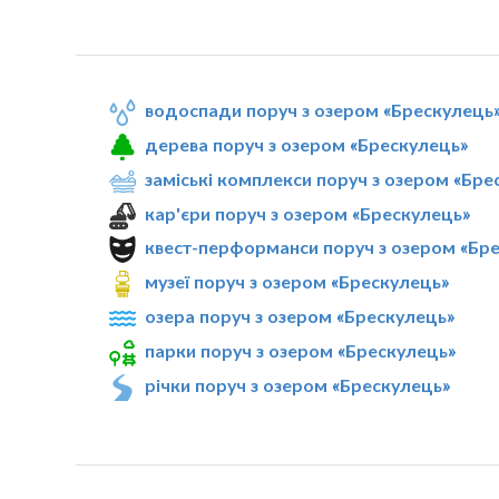
водоспади поруч з озером «Брескулeць
дерева поруч з озером «Брескулeць»
заміські комплекси поруч з озером «Бре
кар'єри поруч з озером «Брескулeць»
квест-перформанси поруч з озером «Бр
музеї поруч з озером «Брескулeць»
озера поруч з озером «Брескулeць»
парки поруч з озером «Брескулeць»
річки поруч з озером «Брескулeць»