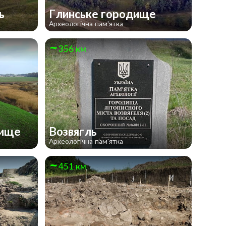
ль
Глинське городище
Археологічна пам'ятка
356 км
дище
Возвягль
Археологічна пам'ятка
451 км