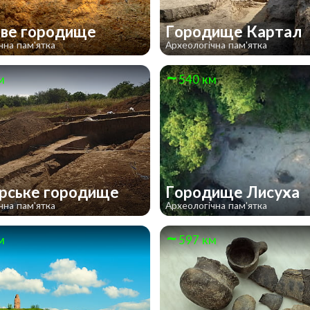
ве городище
Городище Картал
чна пам'ятка
Археологічна пам'ятка
м
540 км
рське городище
Городище Лисуха
чна пам'ятка
Археологічна пам'ятка
м
597 км