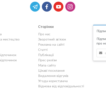
Сторінки
Підпи
а
Про нас
Підпи
та мистецтво
Зворотний зв'язок
про но
Реклама на сайті
Статті
відпочинок
Публікації
відпочинок
Прес-релізи
Мапа сайту
Цікаві посилання
Видалення відгуків
Угода користувача
Відмова від відповідальності