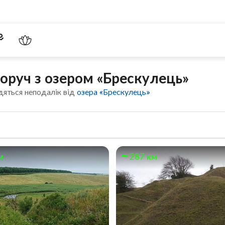
поруч з озером «Брескулeць»
дяться неподалік від
озера «Брескулeць»
м
287 км