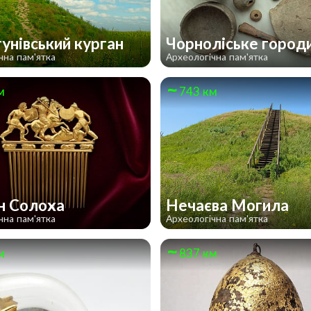
унівський курган
Чорноліське горо
чна пам'ятка
Археологічна пам'ятка
м
743 км
н Солоха
Нечаєва Могила
чна пам'ятка
Археологічна пам'ятка
м
837 км