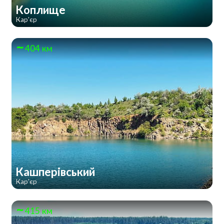
Коплище
Кар'єр
404 км
Кашперівський
Кар'єр
415 км