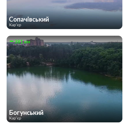
Сопачівський
Кар'єр
381 км
Богунський
Кар'єр