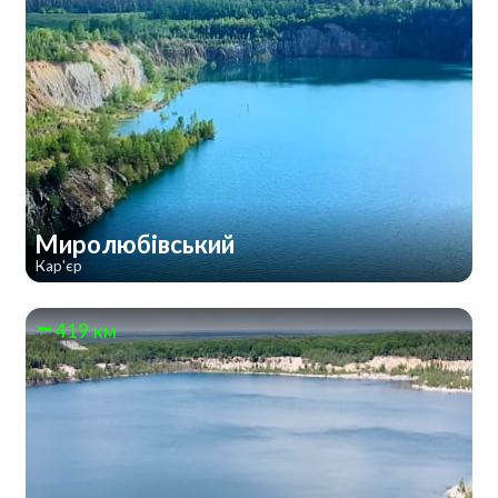
Миролюбівський
Кар'єр
419 км