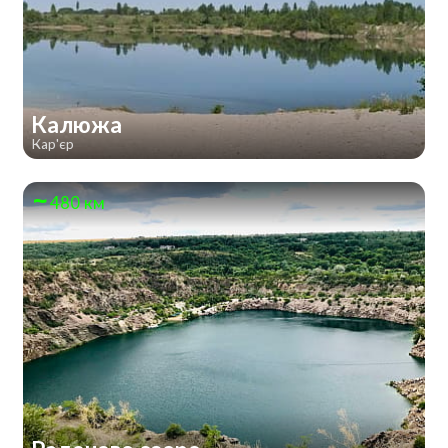
Калюжа
Кар'єр
480 км