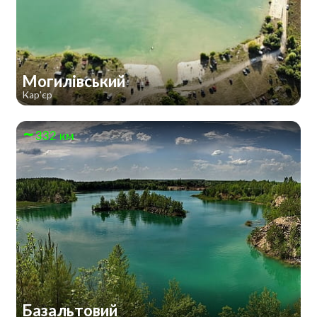
Могилівський
Кар'єр
332 км
Базальтовий