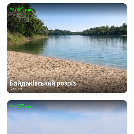
635 км
Байдаківський розріз
Кар'єр
637 км