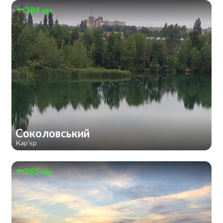
384 км
Соколовський
Кар'єр
385 км