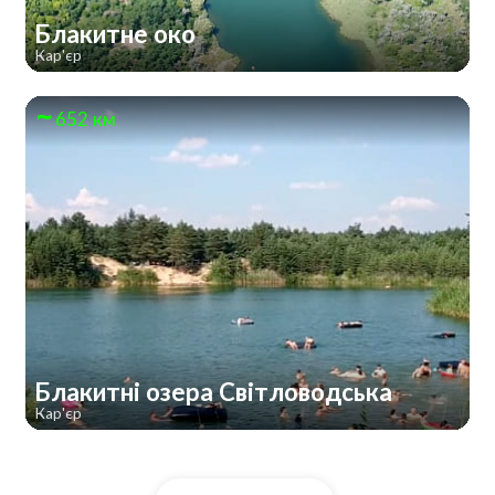
Блакитне око
Кар'єр
652 км
Блакитні озера Світловодська
Кар'єр