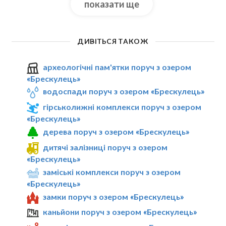
показати ще
ДИВІТЬСЯ ТАКОЖ
археологічні пам'ятки поруч з озером
«Брескулeць»
водоспади поруч з озером «Брескулeць»
гірськолижні комплекси поруч з озером
«Брескулeць»
дерева поруч з озером «Брескулeць»
дитячі залізниці поруч з озером
«Брескулeць»
заміські комплекси поруч з озером
«Брескулeць»
замки поруч з озером «Брескулeць»
каньйони поруч з озером «Брескулeць»