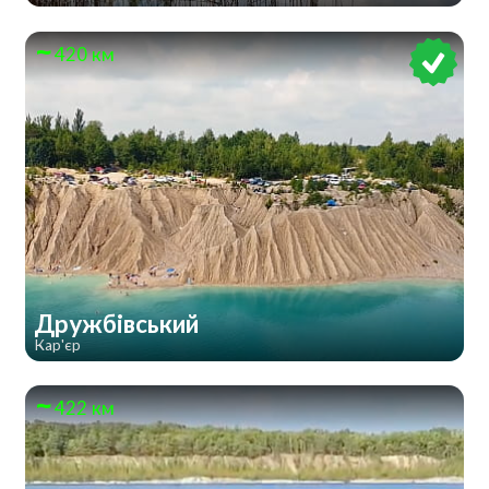
420 км
Дружбівський
Кар'єр
422 км