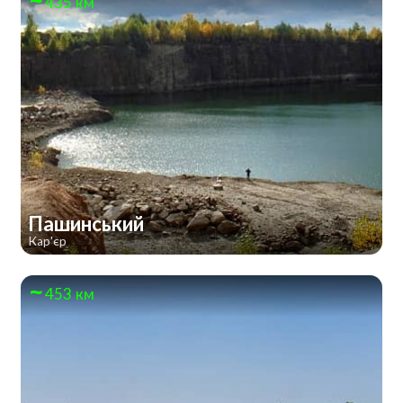
435 км
Пашинський
Кар'єр
453 км