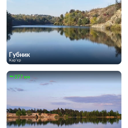
Губник
Кар'єр
377 км