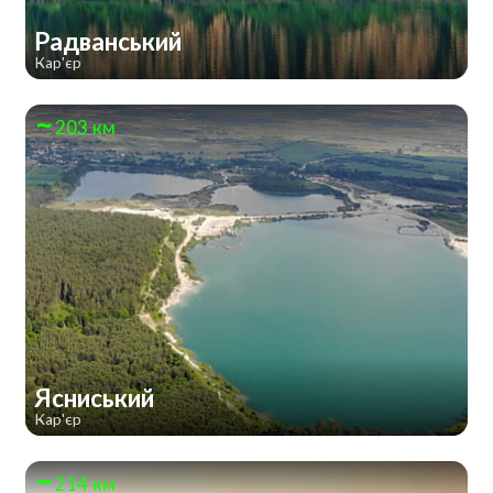
Радванський
Кар'єр
203 км
Ясниський
Кар'єр
214 км