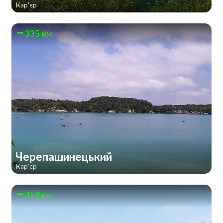
Кар'єр
335 км
Черепашинецький
Кар'єр
359 км