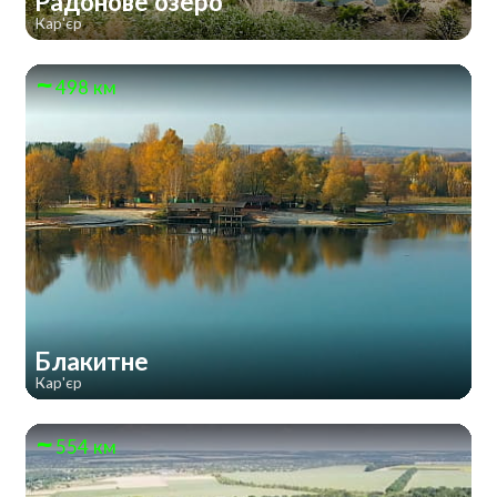
Радонове озеро
Кар'єр
498 км
Блакитне
Кар'єр
554 км