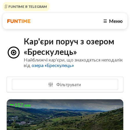
FUNTIME В TELEGRAM
Меню
☰
Кар'єри поруч з озером
«Брескулeць»
Найближчі кар'єри, що знаходяться неподалік
від
озера «Брескулeць»
Фільтрувати
157 км