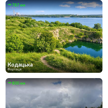
787 км
Кодацька
Фортеця
800 км