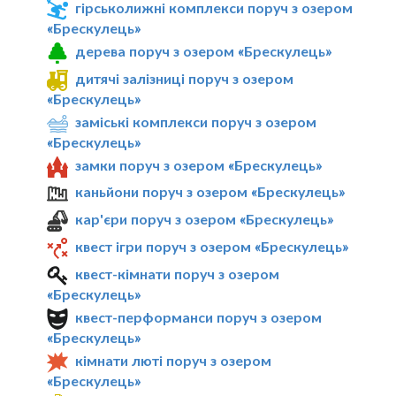
гірськолижні комплекси поруч з озером
«Брескулeць»
дерева поруч з озером «Брескулeць»
дитячі залізниці поруч з озером
«Брескулeць»
заміські комплекси поруч з озером
«Брескулeць»
замки поруч з озером «Брескулeць»
каньйони поруч з озером «Брескулeць»
кар'єри поруч з озером «Брескулeць»
квест ігри поруч з озером «Брескулeць»
квест-кімнати поруч з озером
«Брескулeць»
квест-перформанси поруч з озером
«Брескулeць»
кімнати люті поруч з озером
«Брескулeць»