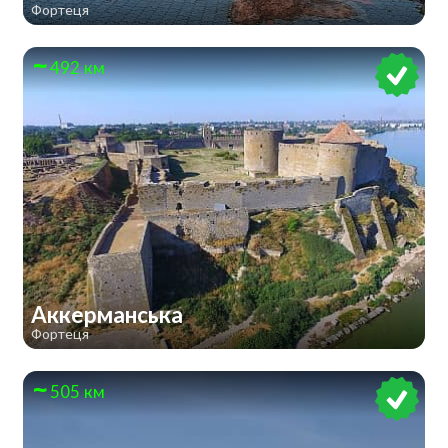
Фортеця
492 км
Аккерманська
Фортеця
505 км