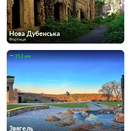
Нова Дубенська
Фортеця
353 км
Звягель