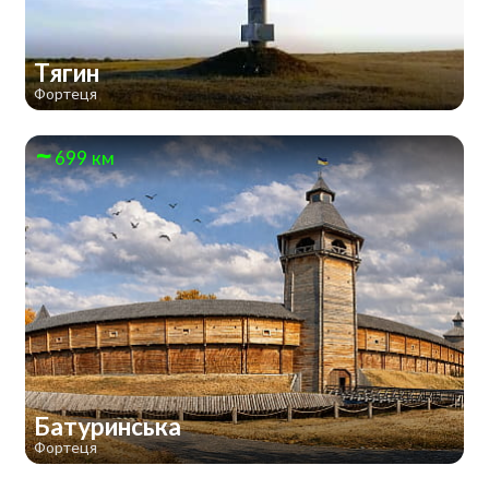
Тягин
Фортеця
699 км
Батуринська
Фортеця