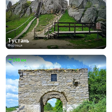
Тустань
Фортеця
148 км