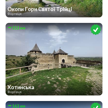
Окопи Гори Святої Трійці
Фортеця
153 км
Хотинська
Фортеця
163 км