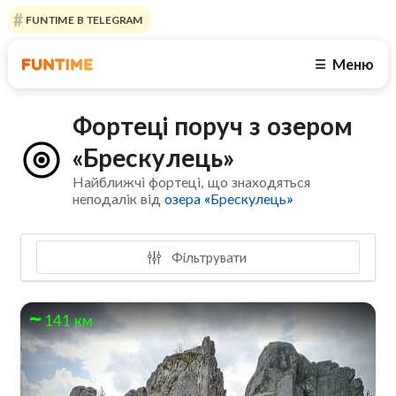
FUNTIME В TELEGRAM
Меню
☰
Фортеці поруч з озером
«Брескулeць»
Найближчі фортеці, що знаходяться
неподалік від
озера «Брескулeць»
Фільтрувати
141 км