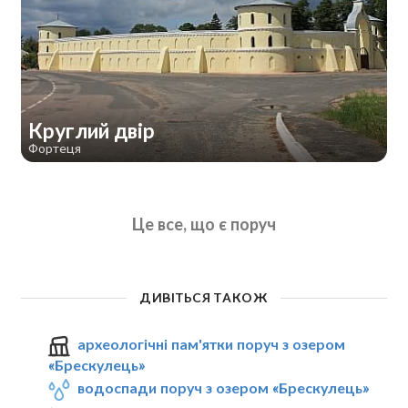
Круглий двір
Фортеця
Це все, що є поруч
ДИВІТЬСЯ ТАКОЖ
археологічні пам'ятки поруч з озером
«Брескулeць»
водоспади поруч з озером «Брескулeць»