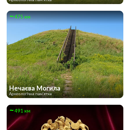
475 км
Нечаєва Могила
Археологічна пам'ятка
491 км