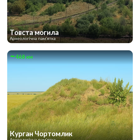
Товста могила
Археологічна пам'ятка
468 км
Курган Чортомлик
Археологічна пам'ятка