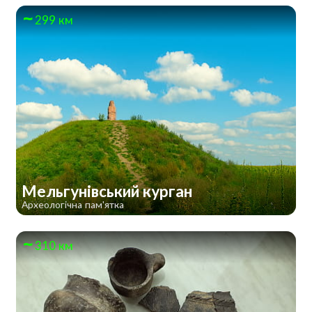
299 км
Мельгунівський курган
Археологічна пам'ятка
310 км