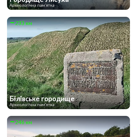
Археологічна пам'ятка
233 км
Білівське городище
Археологічна пам'ятка
246 км