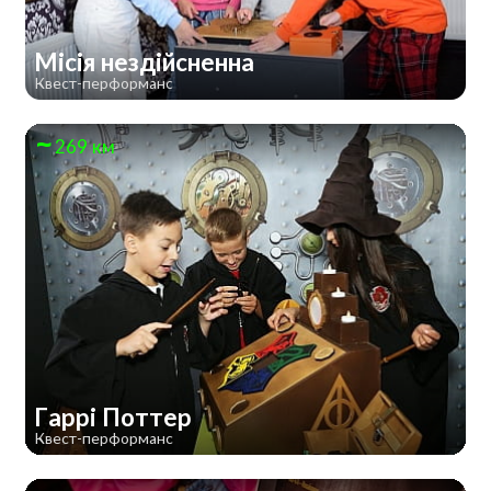
Місія нездійсненна
Квест-перформанс
269 км
Гаррі Поттер
Квест-перформанс