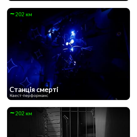
202 км
Станція смерті
Квест-перформанс
202 км