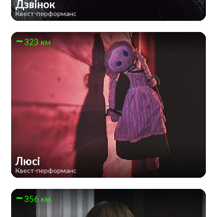
Дзвінок
Квест-перформанс
323 км
Люсі
Квест-перформанс
356 км