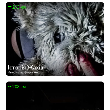
203 км
Історія Жахів
Квест-перформанс
203 км