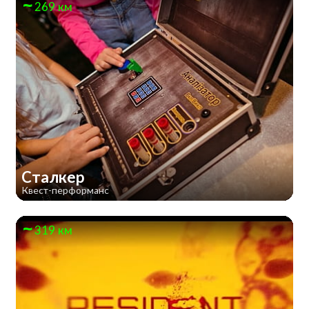
269 км
Сталкер
Квест-перформанс
319 км