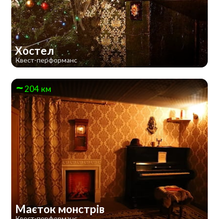
Хостел
Квест-перформанс
204 км
Маєток монстрів
Квест-перформанс