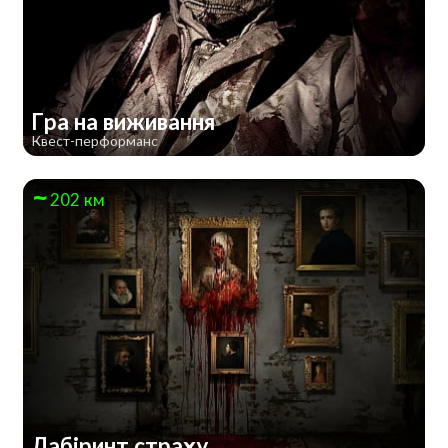
Гра на виживання
Квест-перформанс
202 км
Лабіринт страху