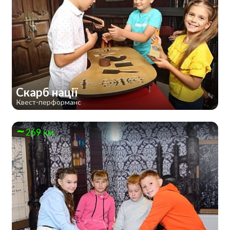
Скарб нації
Квест-перформанс
269 км