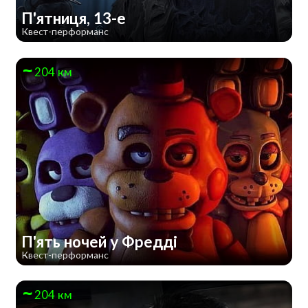
П'ятниця, 13-е
Квест-перформанс
204 км
П'ять ночей у Фредді
Квест-перформанс
204 км