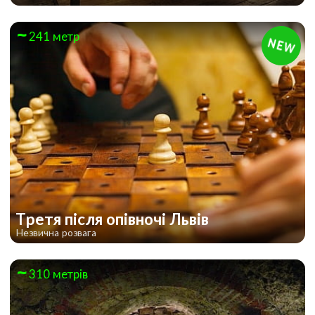
241 метр
Третя після опівночі Львів
Незвична розвага
310 метрів