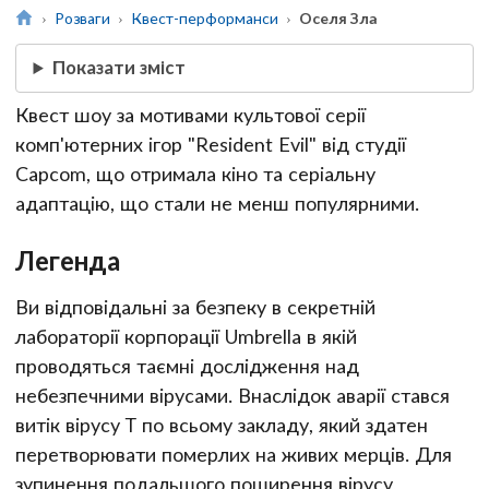
Розваги
Квест-перформанси
Оселя Зла
Показати зміст
Квест шоу за мотивами культової серії
комп'ютерних ігор "Resident Evil" від студії
Capcom, що отримала кіно та серіальну
адаптацію, що стали не менш популярними.
Легенда
Ви відповідальні за безпеку в секретній
лабораторії корпорації Umbrella в якій
проводяться таємні дослідження над
небезпечними вірусами. Внаслідок аварії стався
витік вірусу Т по всьому закладу, який здатен
перетворювати померлих на живих мерців. Для
зупинення подальшого поширення вірусу,