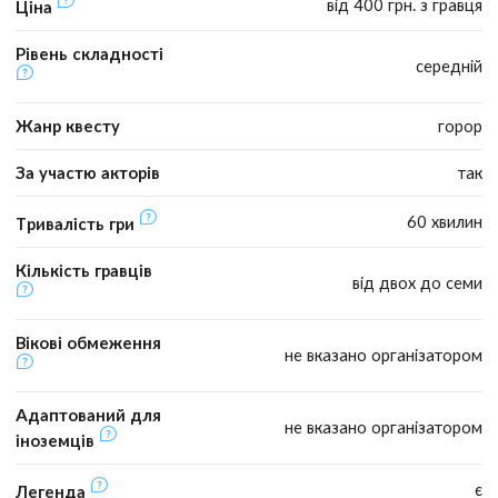
від 400 грн. з гравця
Ціна
Рівень складності
середній
Жанр квесту
горор
За участю акторів
так
60 хвилин
Тривалість гри
Кількість гравців
від двох до семи
Вікові обмеження
не вказано організатором
Адаптований для
не вказано організатором
іноземців
є
Легенда