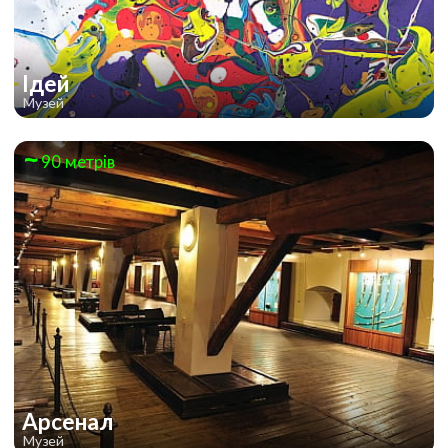
Ідей
Музей
90 метрів
Арсенал
Музей