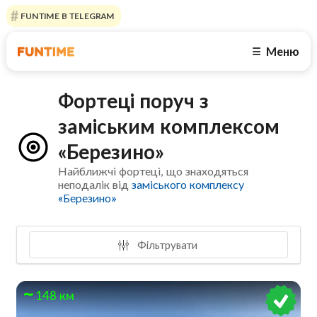
FUNTIME В TELEGRAM
Меню
☰
Фортеці поруч з
заміським комплексом
«Березино»
Найближчі фортеці, що знаходяться
неподалік від
заміського комплексу
«Березино»
Фільтрувати
148 км