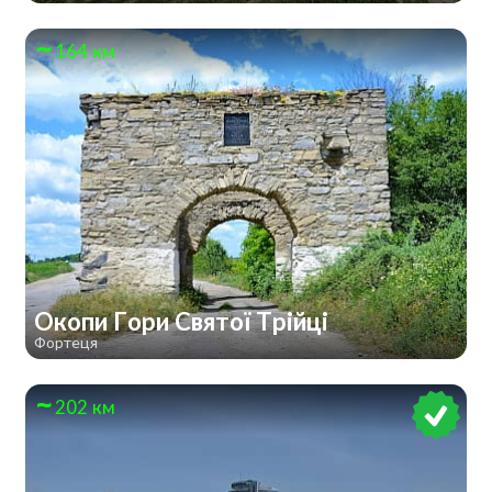
164 км
Окопи Гори Святої Трійці
Фортеця
202 км