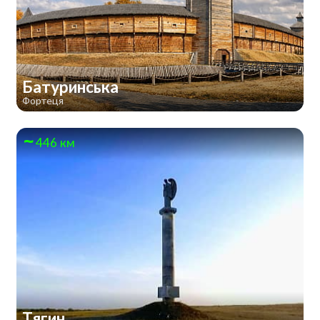
Батуринська
Фортеця
446 км
Тягин