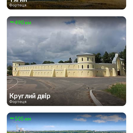
Фортеця
490 км
Круглий двір
Фортеця
505 км