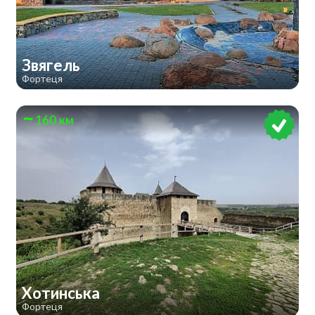
Звягель
Фортеця
160 км
Хотинська
Фортеця