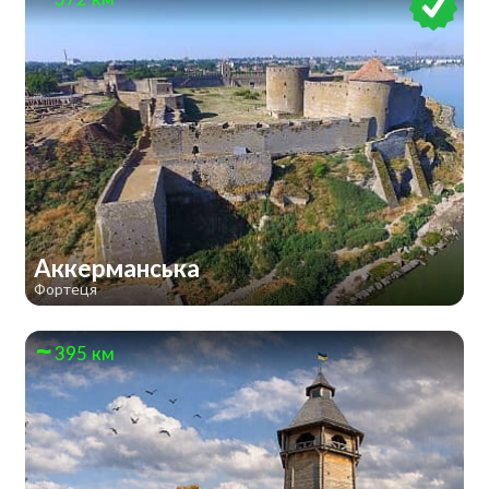
Аккерманська
Фортеця
395 км