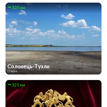
320 км
Солонець-Тузли
Озеро
321 км