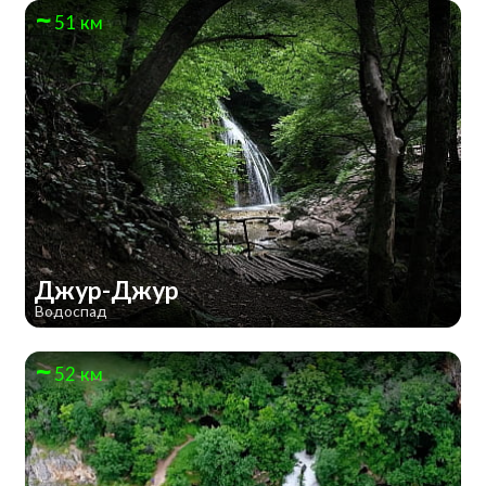
51 км
Джур-Джур
Водоспад
52 км