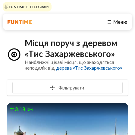
FUNTIME В TELEGRAM
Меню
☰
Місця поруч з деревом
«Тис Захаржевського»
Найближчі цікаві місця, що знаходяться
неподалік від
дерева «Тис Захаржевського»
Фільтрувати
3.18 км