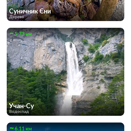
Суничник Єни
Дерево
5.73 км
Учан-Су
Водоспад
6.11 км