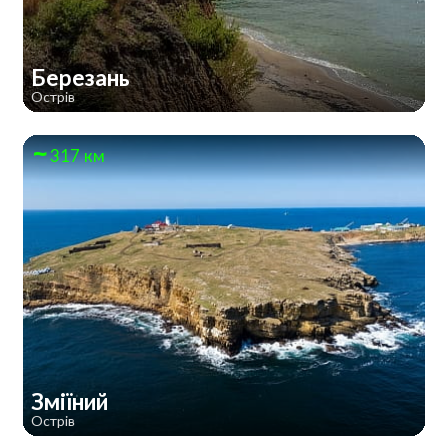
Березань
Острів
317 км
Зміїний
Острів