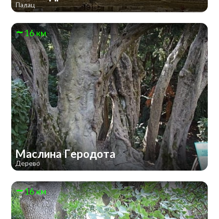
Палац
16 км
Маслина Геродота
Дерево
16 км