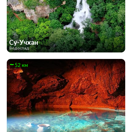
Су-Учхан
Водоспад
52 км