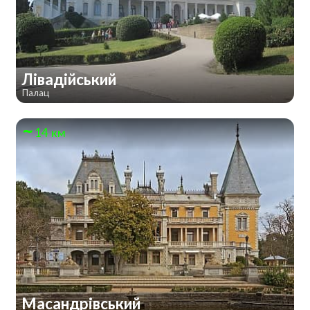
Лівадійський
Палац
14 км
Масандрівський