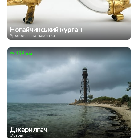
Ногайчинський курган
Археологічна пам'ятка
196 км
Джарилгач
Острів