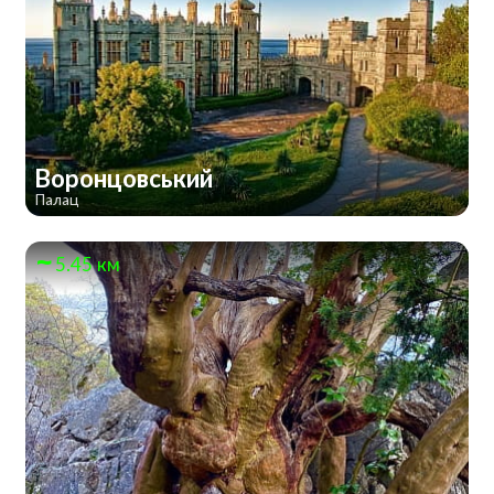
Воронцовський
Палац
5.45 км