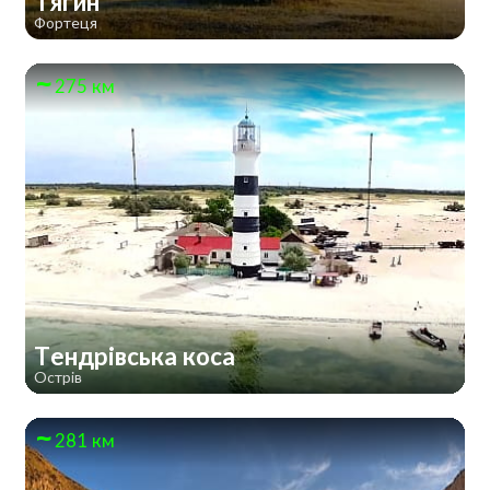
Тягин
Фортеця
275 км
Тендрівська коса
Острів
281 км