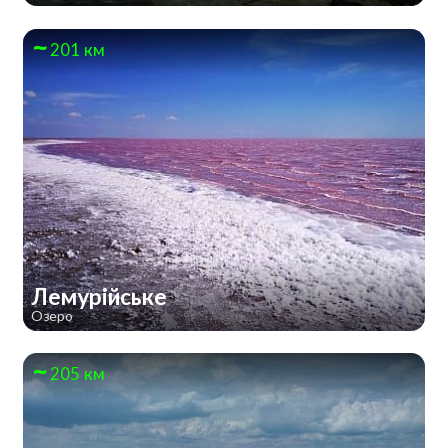
201 км
Лемурійське
Озеро
205 км