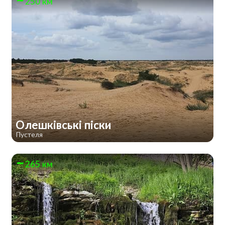
250 км
Олешківські піски
Пустеля
265 км