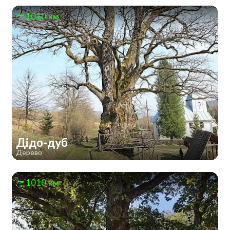
1010 км
Дідо-дуб
Дерево
1010 км