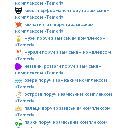
комплексом «Tameri»
квест-перформанси поруч з заміським
комплексом «Tameri»
кімнати люті поруч з заміським
комплексом «Tameri»
музеї поруч з заміським комплексом
«Tameri»
мурали поруч з заміським комплексом
«Tameri»
незвичні розваги поруч з заміським
комплексом «Tameri»
озера поруч з заміським комплексом
«Tameri»
острови поруч з заміським комплексом
«Tameri»
палаци поруч з заміським комплексом
«Tameri»
парки поруч з заміським комплексом