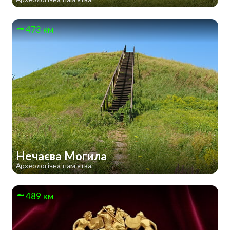
473 км
Нечаєва Могила
Археологічна пам'ятка
489 км