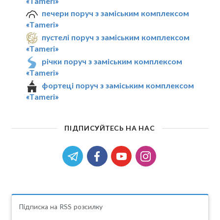
«Tameri»
печери поруч з заміським комплексом
«Tameri»
пустелі поруч з заміським комплексом
«Tameri»
річки поруч з заміським комплексом
«Tameri»
фортеці поруч з заміським комплексом
«Tameri»
ПІДПИСУЙТЕСЬ НА НАС
Підписка на RSS розсилку