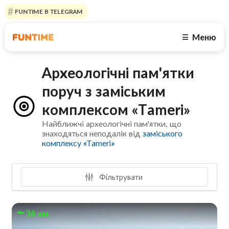
FUNTIME В TELEGRAM
Меню
☰
Археологічні пам'ятки
поруч з заміським
комплексом «Tameri»
Найближчі археологічні пам'ятки, що
знаходяться неподалік від
заміського
комплексу «Tameri»
Фільтрувати
36 км