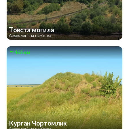
Товста могила
Археологічна пам'ятка
466 км
Курган Чортомлик
Археологічна пам'ятка