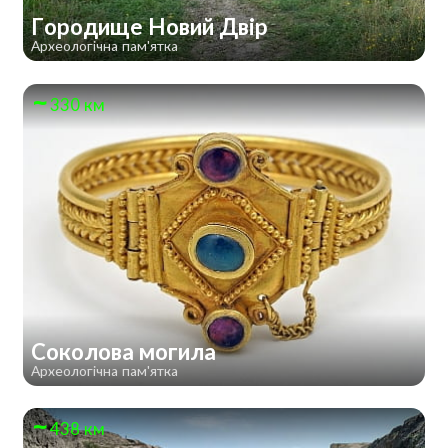
Городище Новий Двір
Археологічна пам'ятка
330 км
Соколова могила
Археологічна пам'ятка
438 км