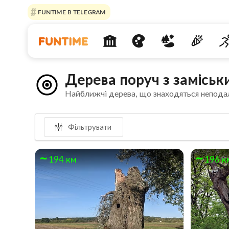
FUNTIME В TELEGRAM
Дерева поруч з замісь
Найближчі дерева, що знаходяться непода
Фільтрувати
194 км
196 к