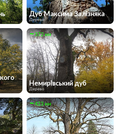
нь
Дуб Максима Залізняка
Дерево
372 км
кого
Немирівський дуб
Дерево
423 км