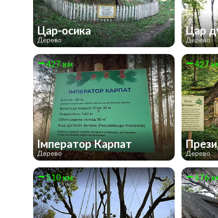
Цар-осика
Цар д
Дерево
Дерево
427 км
427 к
Імператор Карпат
През
Дерево
Дерево
510 км
676 к