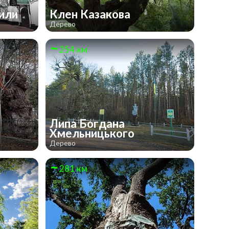
гили
Клен Казакова
Дерево
254 км
Липа Богдана
Хмельницького
Дерево
281 км