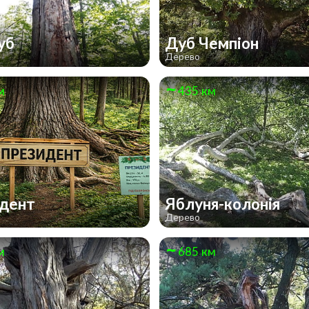
уб
Дуб Чемпіон
Дерево
м
435 км
идент
Яблуня-колонія
Дерево
м
685 км