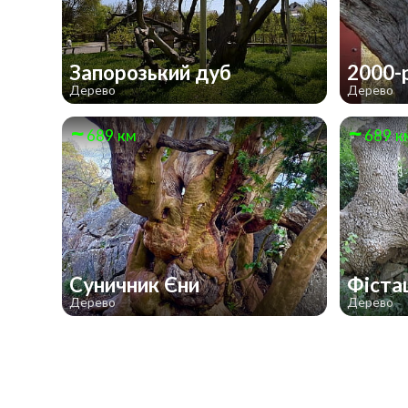
Запорозький дуб
2000-
Дерево
Дерево
689 км
689 к
Суничник Єни
Фіста
Дерево
Дерево