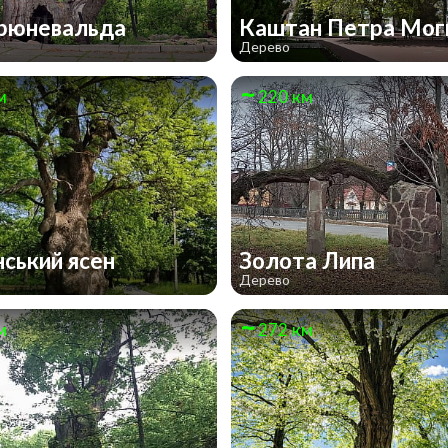
рюневальда
Каштан Петра Мо
Дерево
м
220 км
ський ясен
Золота Липа
Дерево
м
272 км