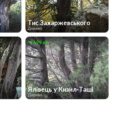
ь
Тис Захаржевського
Дерево
699 км
а
Ялівець у Кизил-Таші
Дерево