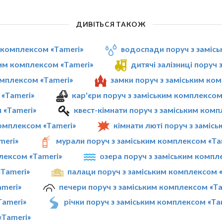
ДИВІТЬСЯ ТАКОЖ
м комплексом «Tameri»
водоспади поруч з заміс
ким комплексом «Tameri»
дитячі залізниці поруч
омплексом «Tameri»
замки поруч з заміським ко
 «Tameri»
кар'єри поруч з заміським комплексом
 «Tameri»
квест-кімнати поруч з заміським комп
омплексом «Tameri»
кімнати люті поруч з заміс
meri»
мурали поруч з заміським комплексом «Ta
плексом «Tameri»
озера поруч з заміським компл
«Tameri»
палаци поруч з заміським комплексом 
ameri»
печери поруч з заміським комплексом «Ta
Tameri»
річки поруч з заміським комплексом «Ta
«Tameri»