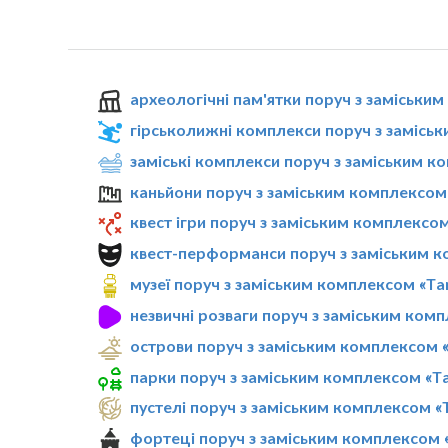
археологічні пам'ятки поруч з заміськи
гірськолижні комплекси поруч з замісь
заміські комплекси поруч з заміським к
каньйони поруч з заміським комплексом
квест ігри поруч з заміським комплексом
квест-перформанси поруч з заміським к
музеї поруч з заміським комплексом «Ta
незвичні розваги поруч з заміським ком
острови поруч з заміським комплексом 
парки поруч з заміським комплексом «T
пустелі поруч з заміським комплексом «
фортеці поруч з заміським комплексом 