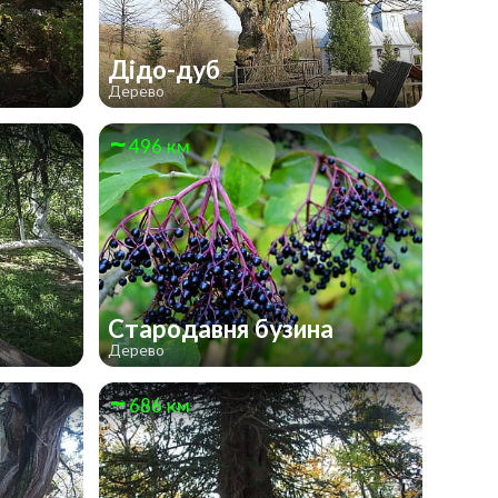
Дідо-дуб
Дерево
496 км
Стародавня бузина
Дерево
686 км