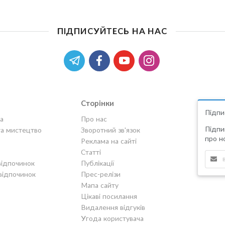
ПІДПИСУЙТЕСЬ НА НАС
Сторінки
Підпи
а
Про нас
Підпи
та мистецтво
Зворотний зв'язок
про но
Реклама на сайті
Статті
відпочинок
Публікації
відпочинок
Прес-релізи
Мапа сайту
Цікаві посилання
Видалення відгуків
Угода користувача