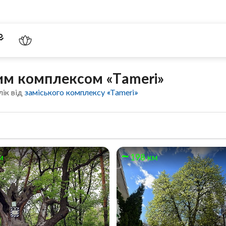
ким комплексом «Tameri»
лік від
заміського комплексу «Tameri»
м
198 км