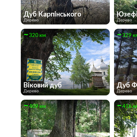
Дуб Карпінського
Юзефі
Дерево
Дерево
320 км
329 к
Віковий дуб
Дуб Ф
Дерево
Дерево
409 км
416 к