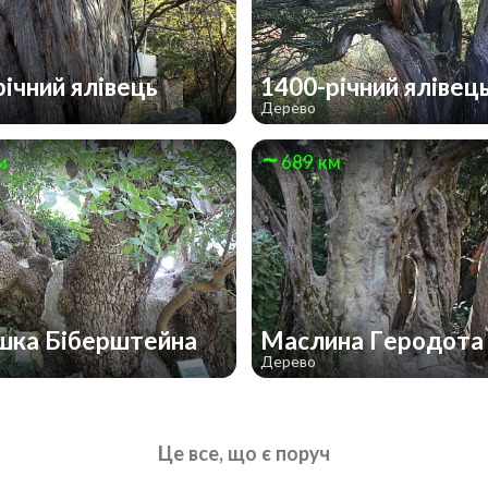
річний ялівець
1400-річний ялівец
Дерево
м
689 км
шка Біберштейна
Маслина Геродот
Дерево
Це все, що є поруч