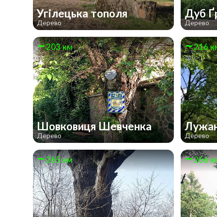
Угілецька тополя
Дуб Ґ
Дерево
Дерево
203 км
216 к
Шовковиця Шевченка
Лужан
Дерево
Дерево
265 км
266 к