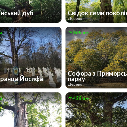
нський дуб
Свідок семи поколі
Дерево
м
369 км
Софора з Приморсь
ранца Йосифа
парку
Дерево
м
423 км