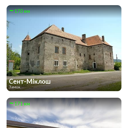
170 км
Сент-Міклош
Замок
171 км