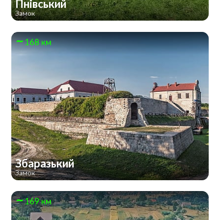
Пнівський
Замок
168 км
Збаразький
Замок
169 км