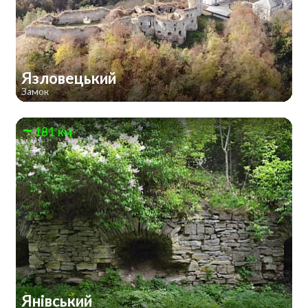
Язловецький
Замок
181 км
Янівський