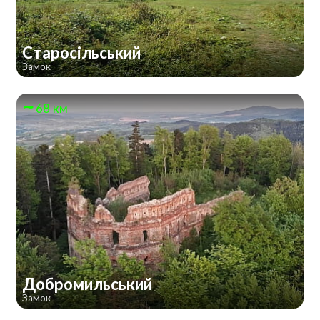
Старосільський
Замок
68 км
Добромильський
Замок