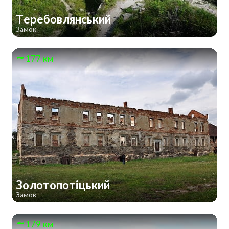
Теребовлянський
Замок
177 км
Золотопотіцький
Замок
179 км