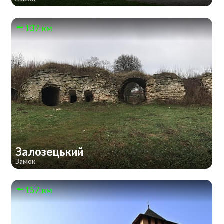
137 км
Залозецький
Замок
157 км