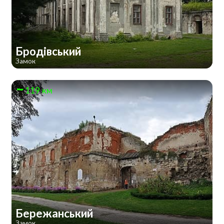
Бродівський
Замок
119 км
Бережанський
Замок