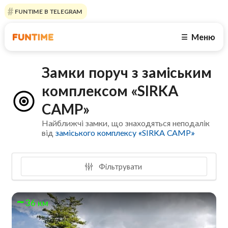
FUNTIME В TELEGRAM
Меню
☰
Замки поруч з заміським
комплексом «SIRKA
CAMP»
Найближчі замки, що знаходяться неподалік
від
заміського комплексу «SIRKA CAMP»
Фільтрувати
36 км