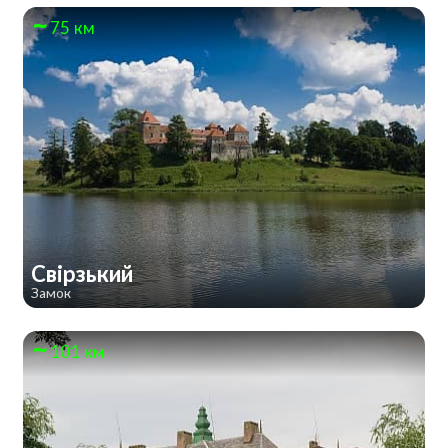
75 км
Свірзький
Замок
101 км