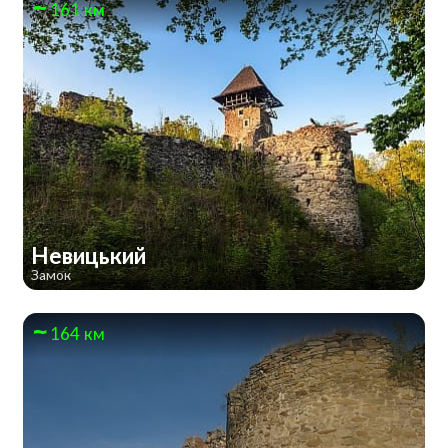
161 км
Невицький
Замок
164 км