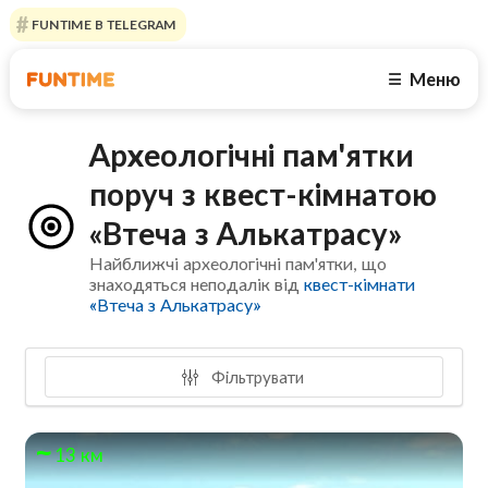
FUNTIME В TELEGRAM
Меню
☰
Археологічні пам'ятки
поруч з квест-кімнатою
«Втеча з Алькатрасу»
Найближчі археологічні пам'ятки, що
знаходяться неподалік від
квест-кімнати
«Втеча з Алькатрасу»
Фільтрувати
13 км