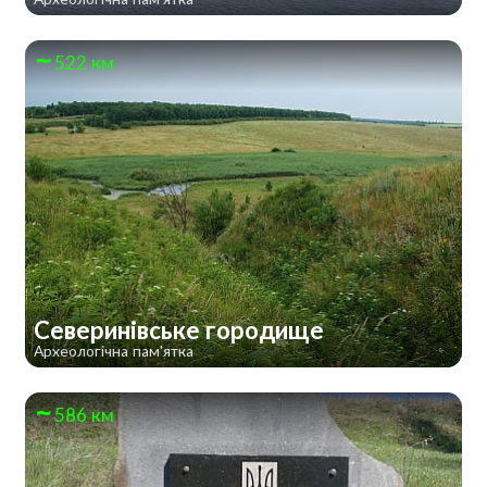
522 км
Северинівське городище
Археологічна пам'ятка
586 км