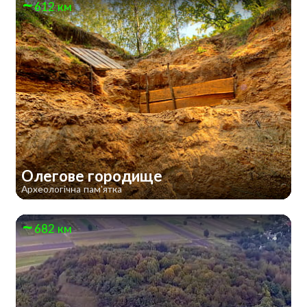
612 км
Олегове городище
Археологічна пам'ятка
682 км