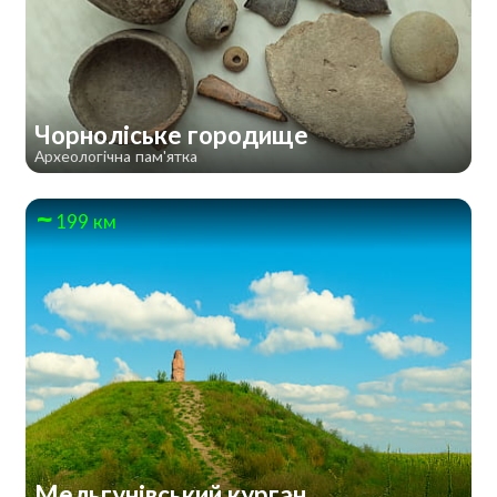
Чорноліське городище
Археологічна пам'ятка
199 км
Мельгунівський курган