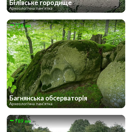
Білівське городище
Археологічна пам'ятка
726 км
Багнянська обсерваторія
Археологічна пам'ятка
789 км