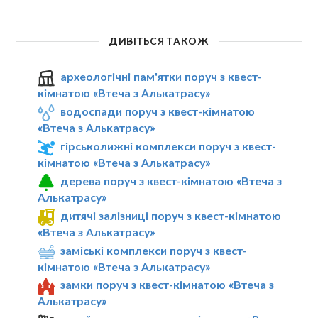
ДИВІТЬСЯ ТАКОЖ
археологічні пам'ятки поруч з квест-
кімнатою «Втеча з Алькатрасу»
водоспади поруч з квест-кімнатою
«Втеча з Алькатрасу»
гірськолижні комплекси поруч з квест-
кімнатою «Втеча з Алькатрасу»
дерева поруч з квест-кімнатою «Втеча з
Алькатрасу»
дитячі залізниці поруч з квест-кімнатою
«Втеча з Алькатрасу»
заміські комплекси поруч з квест-
кімнатою «Втеча з Алькатрасу»
замки поруч з квест-кімнатою «Втеча з
Алькатрасу»