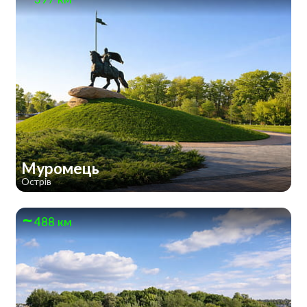
Муромець
Острів
488 км