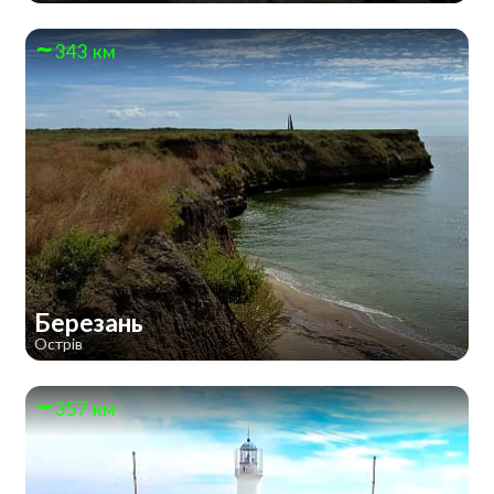
343 км
Березань
Острів
357 км