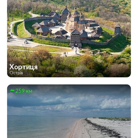
Хортиця
Острів
259 км