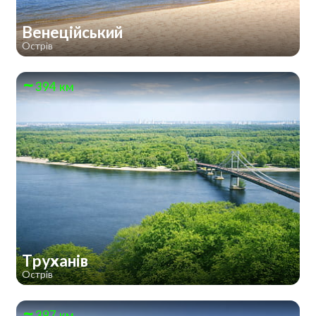
Венеційський
Острів
394 км
Труханів
Острів
397 км