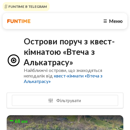
FUNTIME В TELEGRAM
Меню
☰
Острови поруч з квест-
кімнатою «Втеча з
Алькатрасу»
Найближчі острови, що знаходяться
неподалік від
квест-кімнати «Втеча з
Алькатрасу»
Фільтрувати
68 км