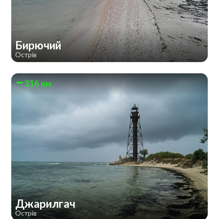
Бирючий
Острів
316 км
Джарилгач
Острів