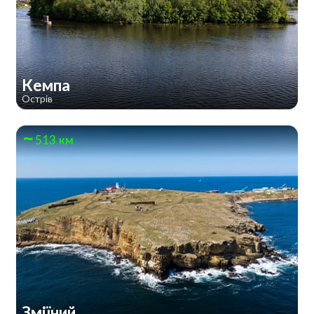
Кемпа
Острів
513 км
Зміїний