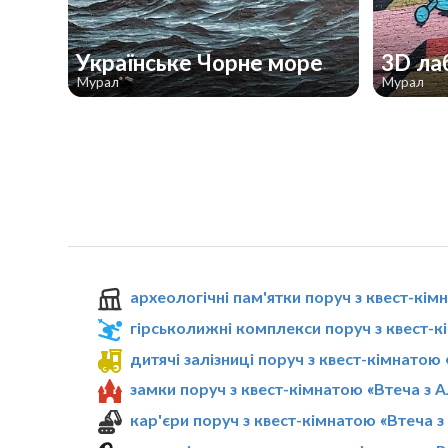
Українське Чорне море
3D ла
Мурал
Мурал
археологічні пам'ятки поруч з квест-кім
гірськолижні комплекси поруч з квест-к
дитячі залізниці поруч з квест-кімнатою
замки поруч з квест-кімнатою «Втеча з 
кар'єри поруч з квест-кімнатою «Втеча з