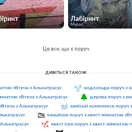
біринт
Лабіринт
Мурал
Це все, що є поруч
ДИВІТЬСЯ ТАКОЖ
натою «Втеча з Алькатрасу»
водоспади поруч з к
імнатою «Втеча з Алькатрасу»
дерева поруч з кв
 «Втеча з Алькатрасу»
заміські комплекси поруч 
Алькатрасу»
каньйони поруч з квест-кімнатою «В
 Алькатрасу»
квест ігри поруч з квест-кімнатою 