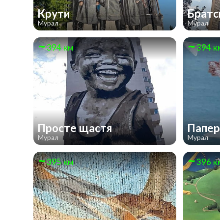
Крути
Братс
Мурал
Мурал
394 км
394 к
Просте щастя
Папер
Мурал
Мурал
395 км
396 к