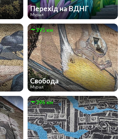
Перехід на ВДНГ
Мурал
395 км
Свобода
Мурал
396 км