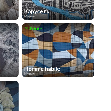
Карусель
Мурал
396 км
Homme habile
Мурал