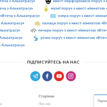
теча з Алькатрасу»
квест-перформанси поруч з 
еча з Алькатрасу»
музеї поруч з квест-кімнатою 
 «Втеча з Алькатрасу»
озера поруч з квест-кімна
з Алькатрасу»
палаци поруч з квест-кімнатою «В
Алькатрасу»
печери поруч з квест-кімнатою «Вте
 Алькатрасу»
річки поруч з квест-кімнатою «Втеч
з Алькатрасу»
ПІДПИСУЙТЕСЬ НА НАС
Сторінки
Підпи
а
Про нас