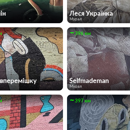
мін
Леся Українка
Мурал
м
396 км
вперемішку
Selfmademan
Мурал
м
397 км