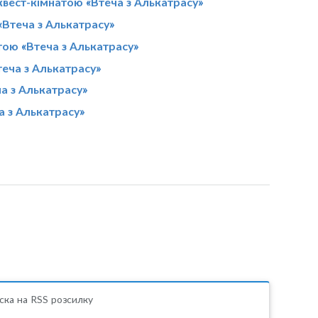
квест-кімнатою «Втеча з Алькатрасу»
«Втеча з Алькатрасу»
тою «Втеча з Алькатрасу»
теча з Алькатрасу»
ча з Алькатрасу»
а з Алькатрасу»
ска на RSS розсилку