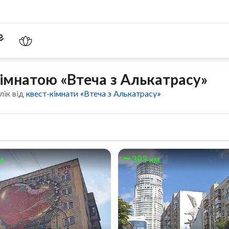
імнатою «Втеча з Алькатрасу»
лік від
квест-кімнати «Втеча з Алькатрасу»
м
393 км