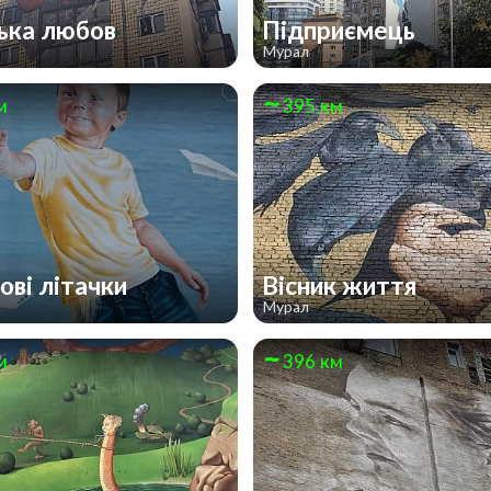
ька любов
Підприємець
Мурал
м
395 км
ові літачки
Вісник життя
Мурал
м
396 км