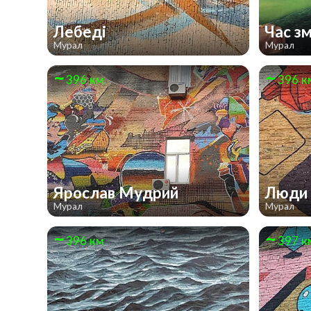
Лебеді
Час з
Мурал
Мурал
396 км
396 к
Ярослав Мудрий
Люди 
Мурал
Мурал
396 км
397 к