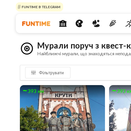
FUNTIME В TELEGRAM
Мурали поруч з квест-к
Найближчі мурали, що знаходяться непода
Фільтрувати
393 км
393 к