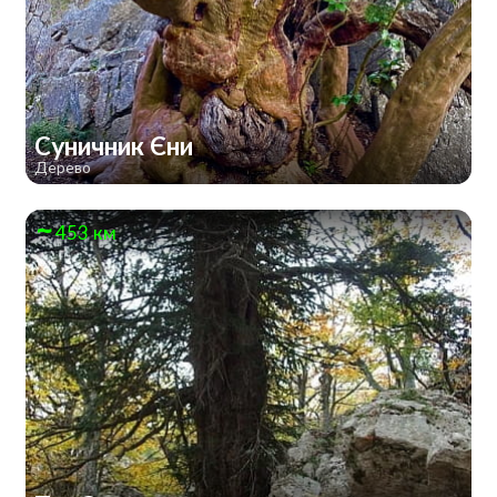
Суничник Єни
Дерево
453 км