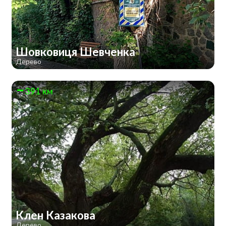
Шовковиця Шевченка
Дерево
391 км
Клен Казакова
Дерево