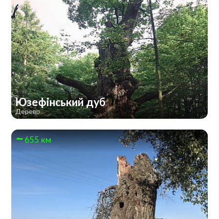
Юзефінський дуб
Дерево
655 км