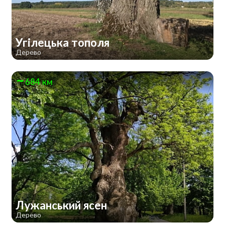
Угілецька тополя
Дерево
684 км
Лужанський ясен
Дерево