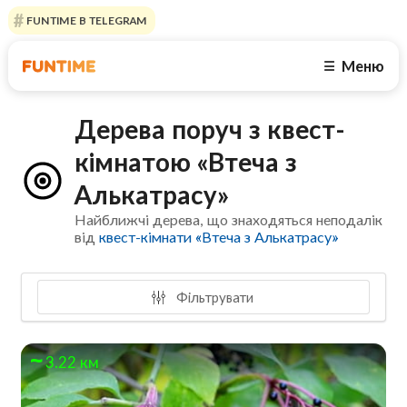
FUNTIME В TELEGRAM
Меню
☰
Дерева поруч з квест-
кімнатою «Втеча з
Алькатрасу»
Найближчі дерева, що знаходяться неподалік
від
квест-кімнати «Втеча з Алькатрасу»
Фільтрувати
3.22 км