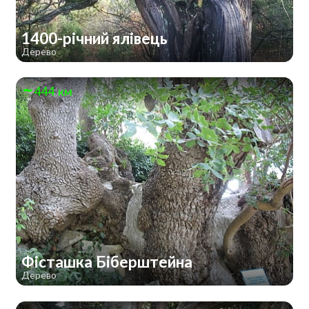
1400-річний ялівець
Дерево
444 км
Фісташка Біберштейна
Дерево