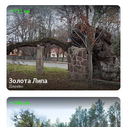
711 км
Золота Липа
Дерево
746 км