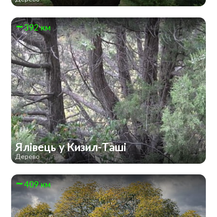
392 км
Ялівець у Кизил-Таші
Дерево
409 км