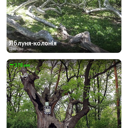
Яблуня-колонія
Дерево
378 км