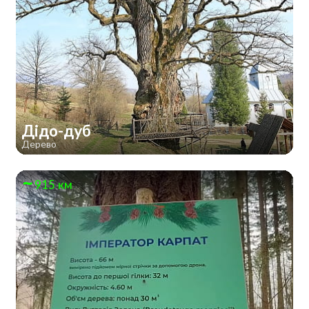
Дідо-дуб
Дерево
915 км