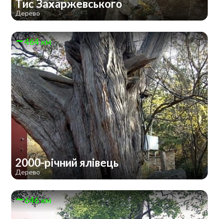
Тис Захаржевського
Дерево
464 км
2000-річний ялівець
Дерево
646 км