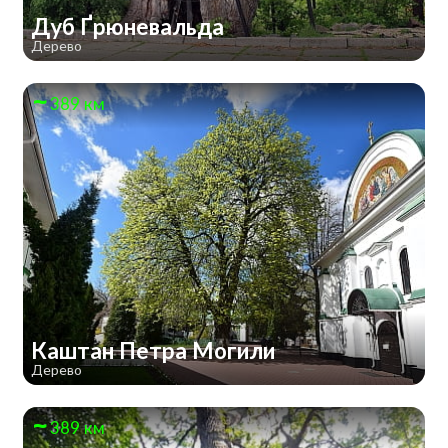
Дуб Ґрюневальда
Дерево
389 км
Каштан Петра Могили
Дерево
389 км