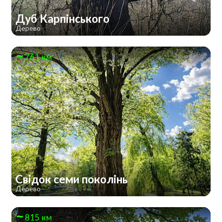
Дуб Карпінського
Дерево
761 км
Свідок семи поколінь
Дерево
815 км