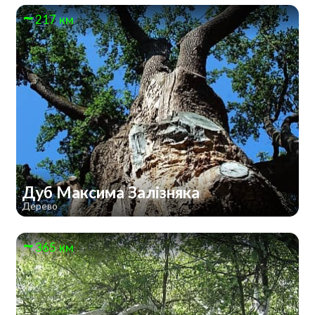
217 км
Дуб Максима Залізняка
Дерево
365 км