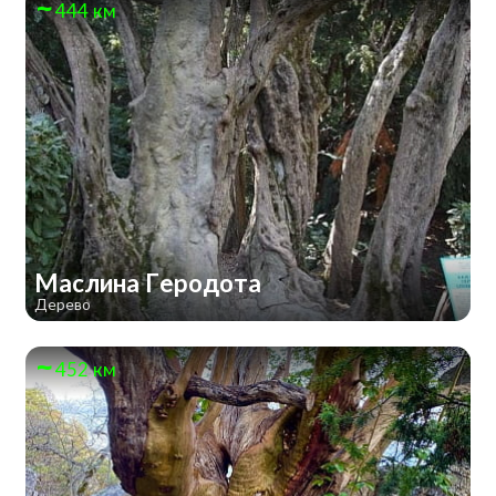
444 км
Маслина Геродота
Дерево
452 км