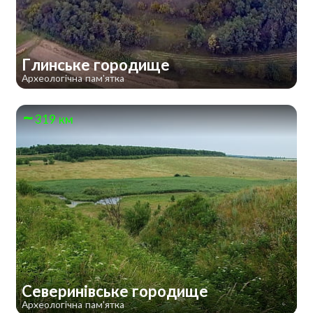
Глинське городище
Археологічна пам'ятка
319 км
Северинівське городище
Археологічна пам'ятка