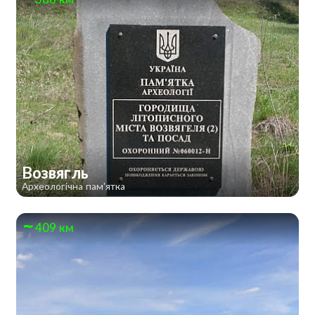
Возвягль
Археологічна пам'ятка
409 км