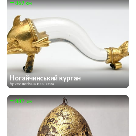
869 км
Ногайчинський курган
Археологічна пам'ятка
882 км