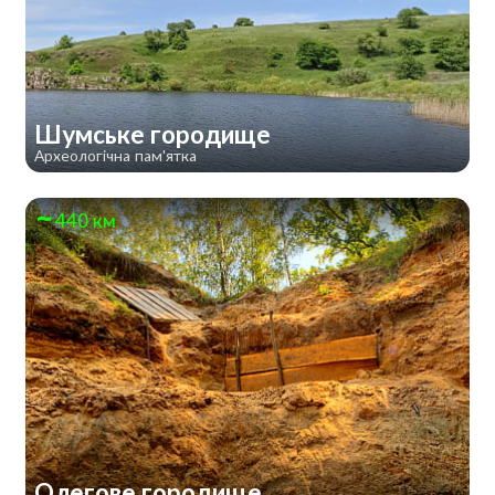
Шумське городище
Археологічна пам'ятка
440 км
Олегове городище