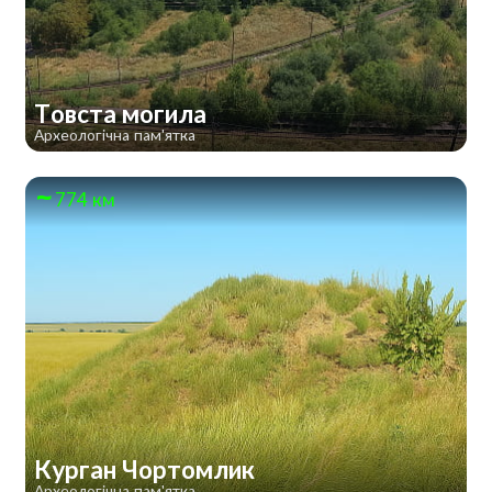
Товста могила
Археологічна пам'ятка
774 км
Курган Чортомлик
Археологічна пам'ятка