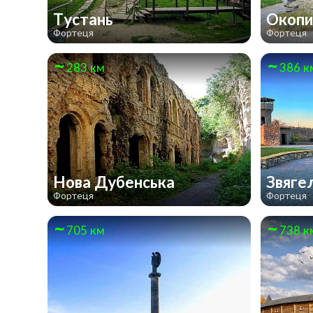
Тустань
Окопи
Фортеця
Фортеця
283 км
386 к
Нова Дубенська
Звяге
Фортеця
Фортеця
705 км
738 к