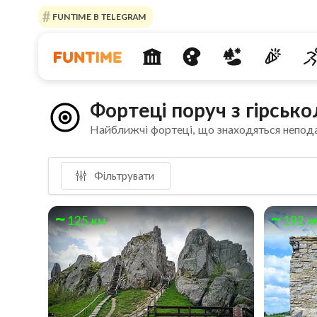
FUNTIME В TELEGRAM
Фортеці поруч з гірсь
Найближчі фортеці, що знаходяться непод
Фільтрувати
125 км
192 к