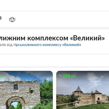
колижним комплексом «Великий»
алік від
гірськолижного комплексу «Великий»
м
198 км