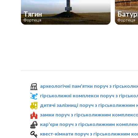
Тягин
Батур
Фортеця
Фортеця
археологічні пам'ятки поруч з гірсько
гірськолижні комплекси поруч з гірсь
дитячі залізниці поруч з гірськолижни
замки поруч з гірськолижним комплекс
кар'єри поруч з гірськолижним комплек
квест-кімнати поруч з гірськолижним к