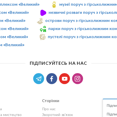
мплексом «Великий»
музеї поруч з гірськолижн
сом «Великий»
незвичні розваги поруч з гірсь
ом «Великий»
острови поруч з гірськолижним к
сом «Великий»
парки поруч з гірськолижним ко
сом «Великий»
пустелі поруч з гірськолижним к
м «Великий»
ПІДПИСУЙТЕСЬ НА НАС
Сторінки
Підпи
а
Про нас
Підпи
та мистецтво
Зворотний зв'язок