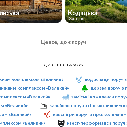
инська
Кодацька
Фортеця
Це все, що є поруч
ДИВІТЬСЯ ТАКОЖ
лижним комплексом «Великий»
водоспади поруч 
колижним комплексом «Великий»
дерева поруч з
м комплексом «Великий»
заміські комплекси пор
ом «Великий»
каньйони поруч з гірськолижним 
сом «Великий»
квест ігри поруч з гірськолижн
омплексом «Великий»
квест-перформанси поруч 