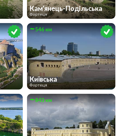
Кам'янець-Подільська
Фортеця
546 км
Київська
Фортеця
843 км