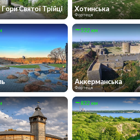
 Гори Святої Трійці
Хотинська
Фортеця
м
532 км
ль
Аккерманська
Фортеця
м
832 км