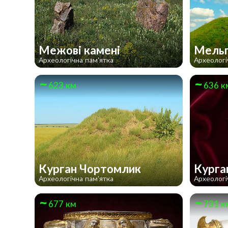
Межові камені
Мельг
Археологічна пам'ятка
Археологі
623 км
636 к
Курган Чортомлик
Курга
Археологічна пам'ятка
Археологі
677 км
731 к