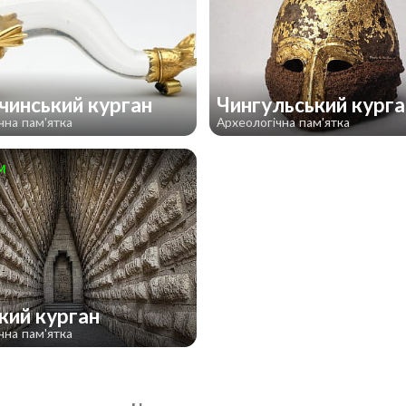
чинський курган
Чингульський кург
чна пам'ятка
Археологічна пам'ятка
м
кий курган
чна пам'ятка