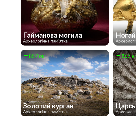
Гайманова могила
Ногай
Археологічна пам'ятка
Археологі
857 км
867 к
Золотий курган
Царсь
Археологічна пам'ятка
Археологі