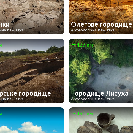
нки
Олегове городищ
чна пам'ятка
Археологічна пам'ятка
м
437 км
рське городище
Городище Лисуха
чна пам'ятка
Археологічна пам'ятка
м
490 км