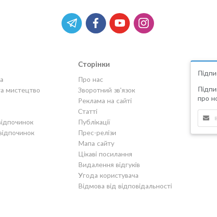
Сторінки
Підпи
а
Про нас
Підпи
та мистецтво
Зворотний зв'язок
про но
Реклама на сайті
Статті
відпочинок
Публікації
відпочинок
Прес-релізи
Мапа сайту
Цікаві посилання
Видалення відгуків
Угода користувача
Відмова від відповідальності