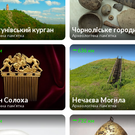
унівський курган
Чорноліське горо
чна пам'ятка
Археологічна пам'ятка
м
636 км
н Солоха
Нечаєва Могила
чна пам'ятка
Археологічна пам'ятка
м
732 км