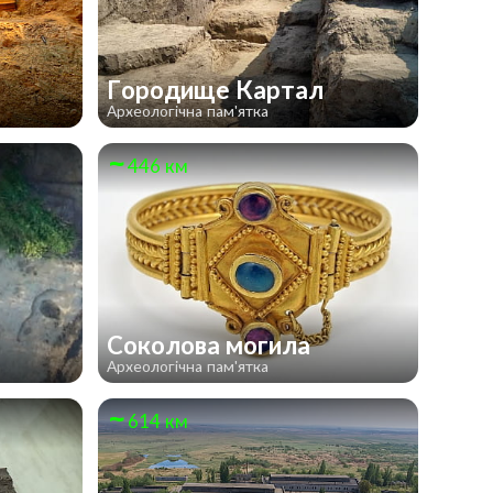
е
Городище Картал
Археологічна пам'ятка
446 км
Соколова могила
Археологічна пам'ятка
614 км