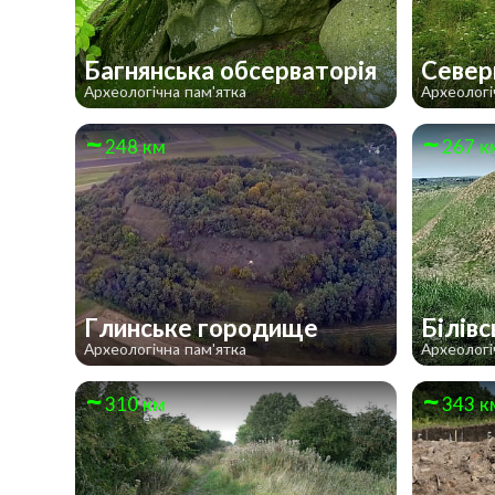
Багнянська обсерваторія
Север
Археологічна пам'ятка
Археологі
248 км
267 к
Глинське городище
Білів
Археологічна пам'ятка
Археологі
310 км
343 к