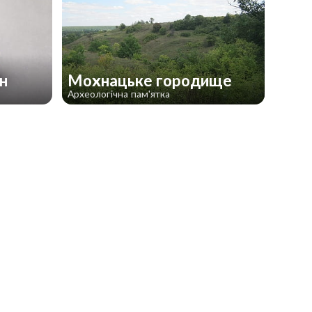
ан
Мохнацьке городище
Археологічна пам'ятка