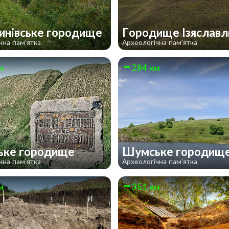
инівське городище
Городище Ізяслав
чна пам'ятка
Археологічна пам'ятка
м
284 км
ське городище
Шумське городищ
чна пам'ятка
Археологічна пам'ятка
м
351 км