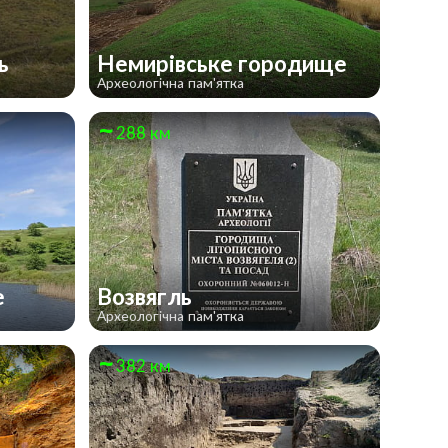
ль
Немирівське городище
Археологічна пам'ятка
288 км
е
Возвягль
Археологічна пам'ятка
382 км