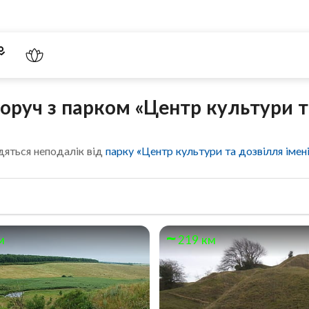
поруч з парком «Центр культури т
дяться неподалік від
парку «Центр культури та дозвілля імен
м
219 км