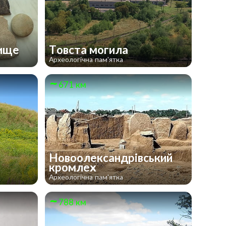
дище
Товста могила
Археологічна пам'ятка
671 км
Новоолександрівський
кромлех
Археологічна пам'ятка
788 км