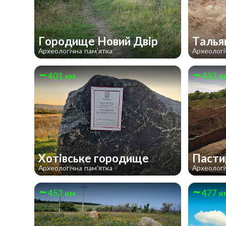
Городище Новий Двір
Талья
Археологічна пам'ятка
Археологі
401 км
432 к
Хотівське городище
Пасти
Археологічна пам'ятка
Археологі
452 км
477 к