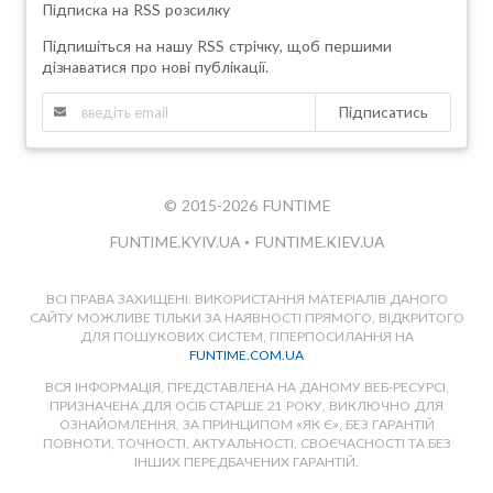
Підписка на RSS розсилку
Підпишіться на нашу RSS стрічку, щоб першими
дізнаватися про нові публікації.
Підписатись
© 2015-2026 FUNTIME
FUNTIME.KYIV.UA
•
FUNTIME.KIEV.UA
ВСІ ПРАВА ЗАХИЩЕНІ. ВИКОРИСТАННЯ МАТЕРІАЛІВ ДАНОГО
САЙТУ МОЖЛИВЕ ТІЛЬКИ ЗА НАЯВНОСТІ ПРЯМОГО, ВІДКРИТОГО
ДЛЯ ПОШУКОВИХ СИСТЕМ, ГІПЕРПОСИЛАННЯ НА
FUNTIME.COM.UA
ВСЯ ІНФОРМАЦІЯ, ПРЕДСТАВЛЕНА НА ДАНОМУ ВЕБ-РЕСУРСІ,
ПРИЗНАЧЕНА ДЛЯ ОСІБ СТАРШЕ 21 РОКУ, ВИКЛЮЧНО ДЛЯ
ОЗНАЙОМЛЕННЯ, ЗА ПРИНЦИПОМ «ЯК Є», БЕЗ ГАРАНТІЙ
ПОВНОТИ, ТОЧНОСТІ, АКТУАЛЬНОСТІ, СВОЄЧАСНОСТІ ТА БЕЗ
ІНШИХ ПЕРЕДБАЧЕНИХ ГАРАНТІЙ.