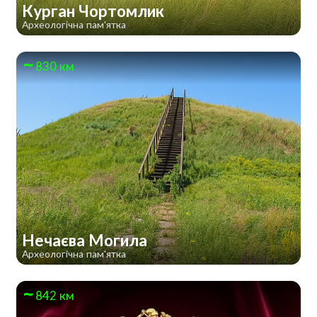
Курган Чортомлик
Археологічна пам'ятка
830 км
Нечаєва Могила
Археологічна пам'ятка
842 км