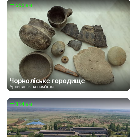
666 км
Чорноліське городище
Археологічна пам'ятка
814 км