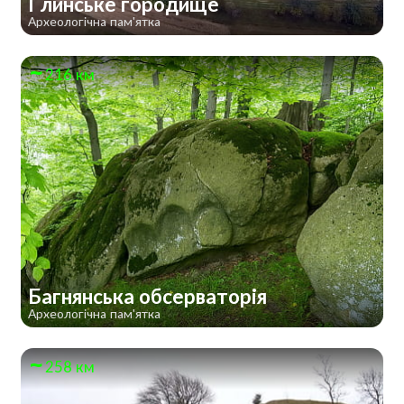
Глинське городище
Археологічна пам'ятка
216 км
Багнянська обсерваторія
Археологічна пам'ятка
258 км