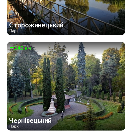
Сторожинецький
Парк
242 км
Чернівецький
Парк