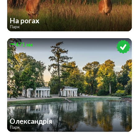
На рогах
Парк
471 км
Олександрія
Парк