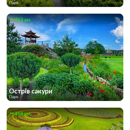
Парк
463 км
Острів сакури
Парк
464 км