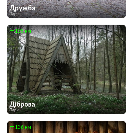
Дружба
Парк
135 км
Діброва
Парк
136 км