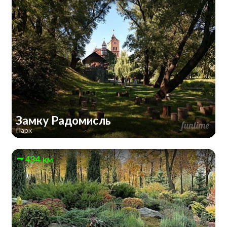
Замку Радомисль
Парк
434 км