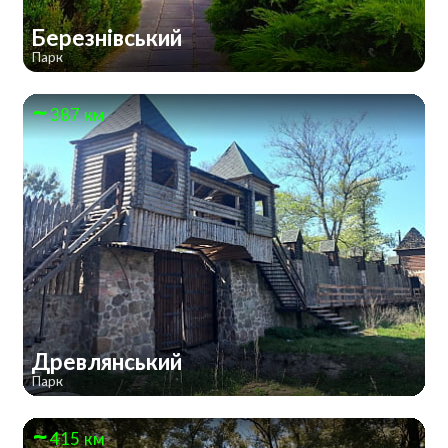
Березнівський
Парк
387 км
Древлянський
Парк
415 км