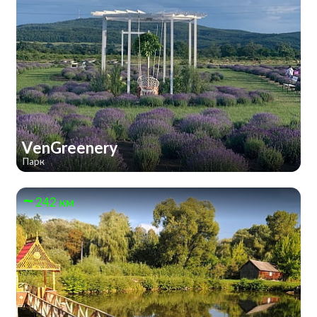
VenGreenery
Парк
242 км