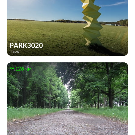
PARK3020
Парк
126 км