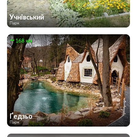
Учнівський
Парк
168 км
Ґедзьо
Парк