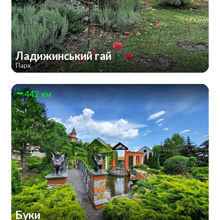
Ладижинський гай
Парк
442 км
Буки