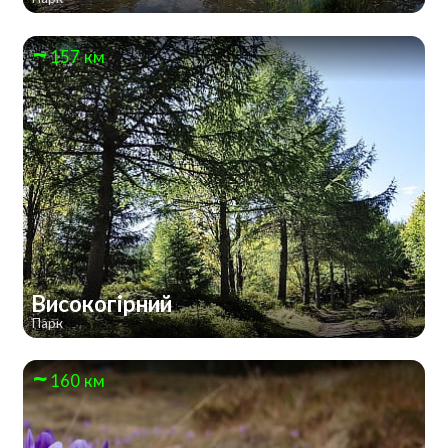
157 км
Високогірний
Парк
160 км