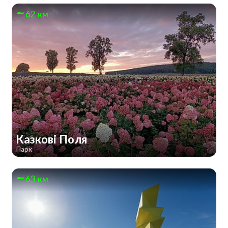
62 км
Казкові Поля
Парк
63 км