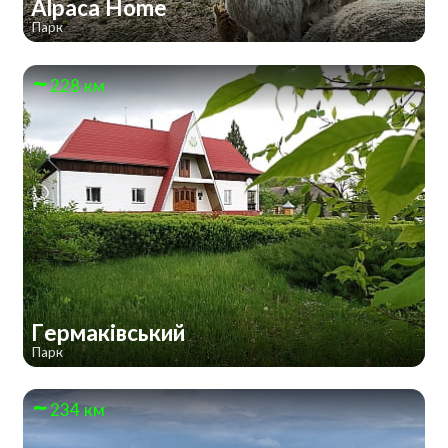
Alpaca Home
Парк
228 км
Гермаківський
Парк
234 км