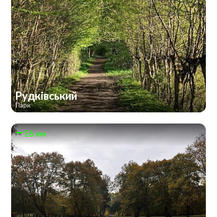
Рудківський
Парк
26 км