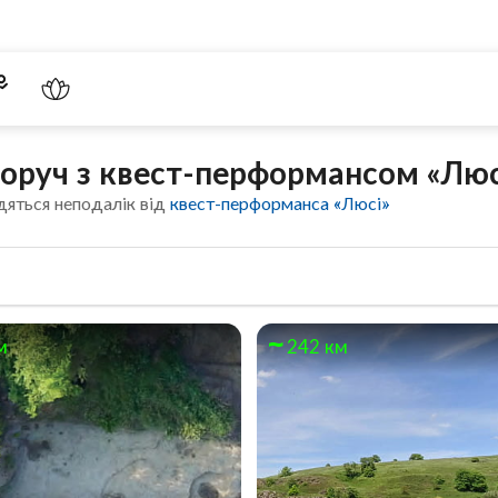
поруч з квест-перформансом «Люс
дяться неподалік від
квест-перформанса «Люсі»
м
242 км