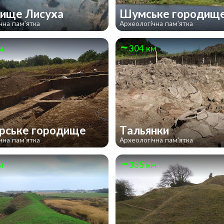
ище Лисуха
Шумське городищ
чна пам'ятка
Археологічна пам'ятка
м
304 км
рське городище
Тальянки
чна пам'ятка
Археологічна пам'ятка
м
335 км