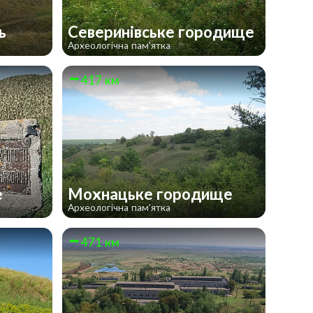
ль
Северинівське городище
Археологічна пам'ятка
417 км
е
Мохнацьке городище
Археологічна пам'ятка
471 км