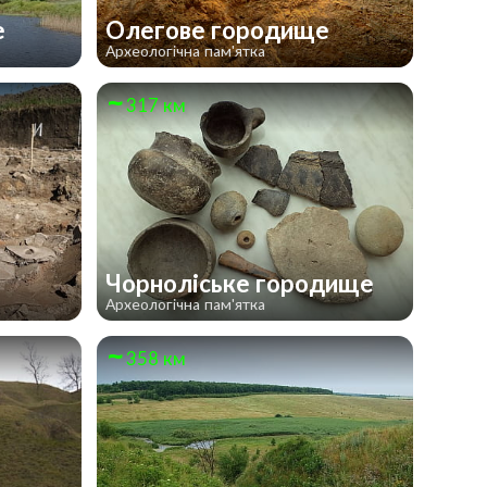
е
Олегове городище
Археологічна пам'ятка
317 км
Чорноліське городище
Археологічна пам'ятка
358 км