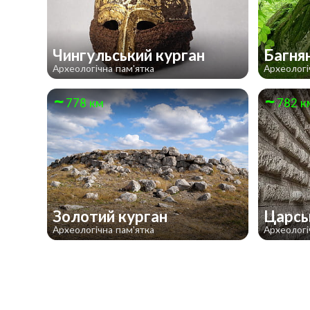
Чингульський курган
Багня
Археологічна пам'ятка
Археологі
778 км
782 к
Золотий курган
Царсь
Археологічна пам'ятка
Археологі