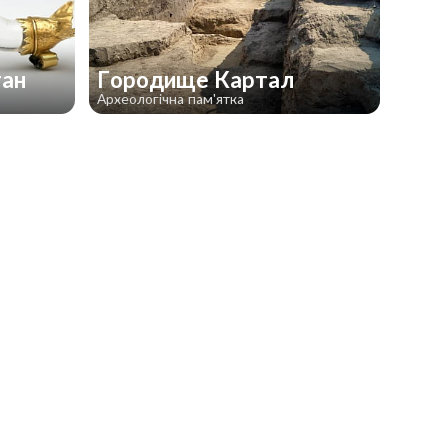
ган
Городище Картал
Археологічна пам'ятка