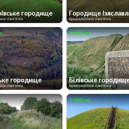
івське городище
Городище Ізяслав
чна пам'ятка
Археологічна пам'ятка
м
383 км
ьке городище
Білівське городищ
чна пам'ятка
Археологічна пам'ятка
м
460 км