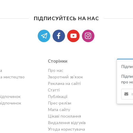
ПІДПИСУЙТЕСЬ НА НАС
Сторінки
Підпи
а
Про нас
Підпи
та мистецтво
Зворотний зв'язок
про но
Реклама на сайті
Статті
відпочинок
Публікації
відпочинок
Прес-релізи
Мапа сайту
Цікаві посилання
Видалення відгуків
Угода користувача