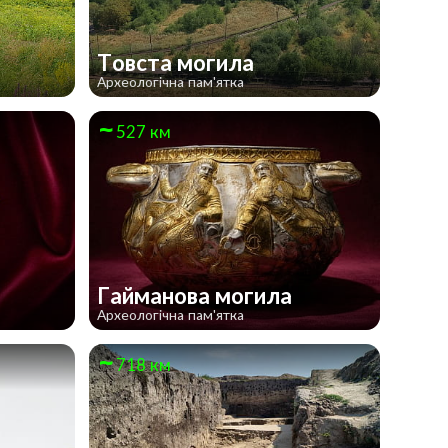
Товста могила
Археологічна пам'ятка
527 км
Гайманова могила
Археологічна пам'ятка
718 км