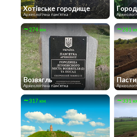
Хотівське городище
Город
Археологічна пам'ятка
Археологі
274 км
281 к
Возвягль
Пасти
Археологічна пам'ятка
Археологі
317 км
331 к