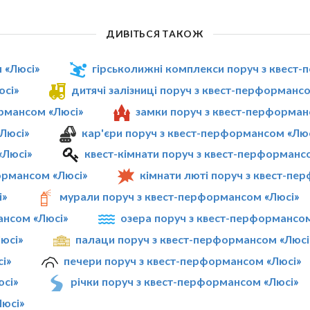
ДИВІТЬСЯ ТАКОЖ
 «Люсі»
гірськолижні комплекси поруч з квест
юсі»
дитячі залізниці поруч з квест-перформанс
ормансом «Люсі»
замки поруч з квест-перформан
Люсі»
кар'єри поруч з квест-перформансом «Лю
«Люсі»
квест-кімнати поруч з квест-перформанс
ормансом «Люсі»
кімнати люті поруч з квест-пе
і»
мурали поруч з квест-перформансом «Люсі»
ансом «Люсі»
озера поруч з квест-перформансом
юсі»
палаци поруч з квест-перформансом «Люсі
і»
печери поруч з квест-перформансом «Люсі»
юсі»
річки поруч з квест-перформансом «Люсі»
Люсі»