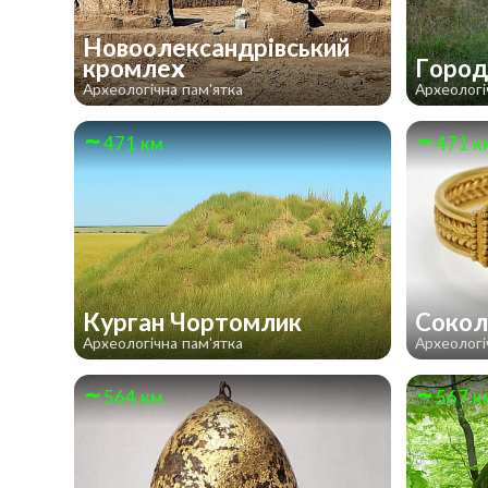
Новоолександрівський
кромлех
Город
Археологічна пам'ятка
Археологі
471 км
471 к
Курган Чортомлик
Сокол
Археологічна пам'ятка
Археологі
564 км
567 к