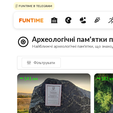
FUNTIME В TELEGRAM
Археологічні пам'ятки 
Найближчі археологічні пам'ятки, що знахо
Фільтрувати
141 км
182 к