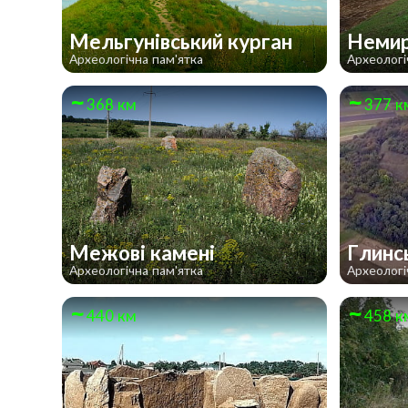
Мельгунівський курган
Немир
Археологічна пам'ятка
Археологі
368 км
377 к
Межові камені
Глинс
Археологічна пам'ятка
Археологі
440 км
458 к