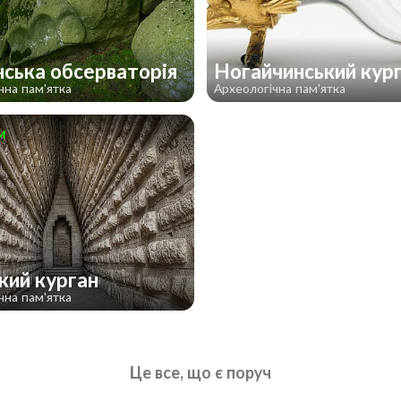
нська обсерваторія
Ногайчинський кур
чна пам'ятка
Археологічна пам'ятка
м
кий курган
чна пам'ятка
Це все, що є поруч