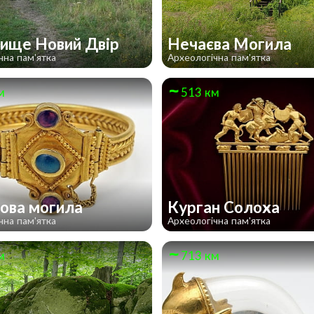
ище Новий Двір
Нечаєва Могила
чна пам'ятка
Археологічна пам'ятка
м
513 км
ова могила
Курган Солоха
чна пам'ятка
Археологічна пам'ятка
м
713 км