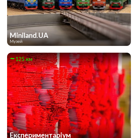
Miniland.UA
Музей
125 км
Експериментаріум