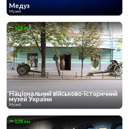
Медуз
Музей
128 км
Національний військово-історичний
музей України
Музей
128 км