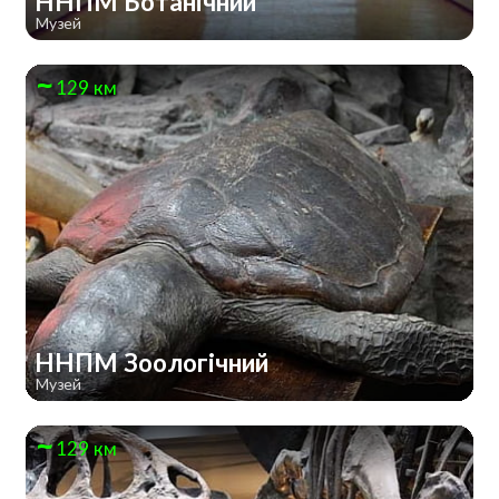
ННПМ Ботанічний
Музей
129 км
ННПМ Зоологічний
Музей
129 км