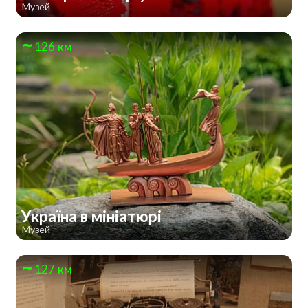
Музей
126 км
Україна в мініатюрі
Музей
127 км