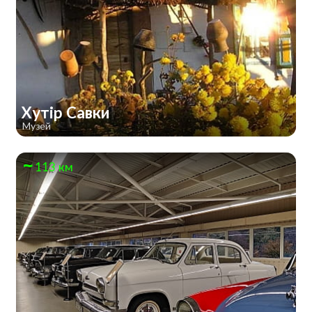
Хутір Савки
Музей
113 км