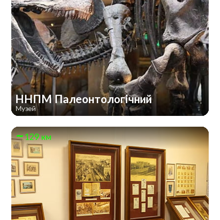
ННПМ Палеонтологічний
Музей
129 км