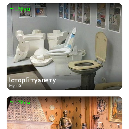
129 км
Історії туалету
Музей
129 км