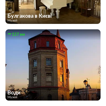
Булгакова в Києві
Музей
127 км
Води
Музей