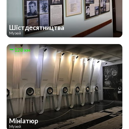
Шістдесятництва
Музей
128 км
Мініатюр
Музей