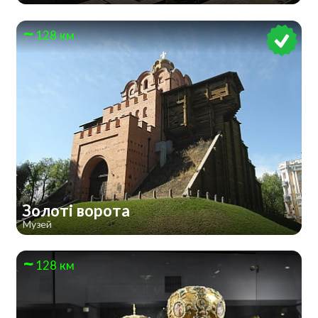
128 км
Золоті ворота
Музей
128 км