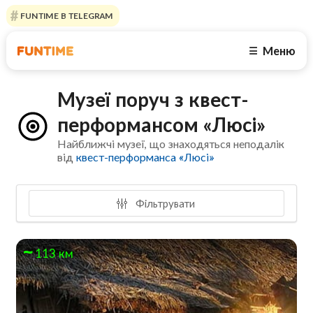
FUNTIME В TELEGRAM
Меню
☰
Музеї поруч з квест-
перформансом «Люсі»
Найближчі музеї, що знаходяться неподалік
від
квест-перформанса «Люсі»
Фільтрувати
113 км