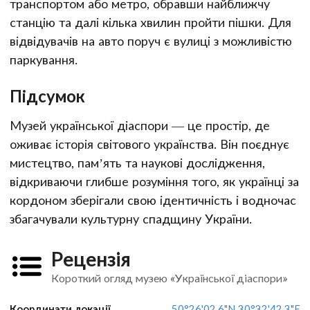
транспортом або метро, обравши найближчу
станцію та далі кілька хвилин пройти пішки. Для
відвідувачів на авто поруч є вулиці з можливістю
паркування.
Підсумок
Музей української діаспори — це простір, де
оживає історія світового українства. Він поєднує
мистецтво, пам’ять та наукові дослідження,
відкриваючи глибше розуміння того, як українці за
кордоном зберігали свою ідентичність і водночас
збагачували культурну спадщину України.
Рецензія
Короткий огляд музею «Української діаспори»
Координати локації
50°26'02.6"N 30°32'42.3"E