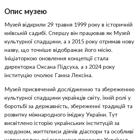
Опис музею
Музей відкрили 29 травня 1999 року в історичній
київській садибі. Спершу він працював як Музей
культурної спадщини, а з 2015 року отримав нову
назву, що точніше відображає його місію.
Ініціаторкою оновлення концепції стала
директорка Оксана Підсуха, а з 2024 року
інституцію очолює Ганна Лексіна.
Музей присвячений дослідженню та збереженню
культурної спадщини українців світу, їхній ролі у
боротьбі за державність, збереженні традицій та
розвитку міжнародного іміджу України. Тут
висвітлено історію українських інституцій за
кордоном, життєписи діячів діаспори та особливі
шляхи родин, які вимушено покинули Україну в