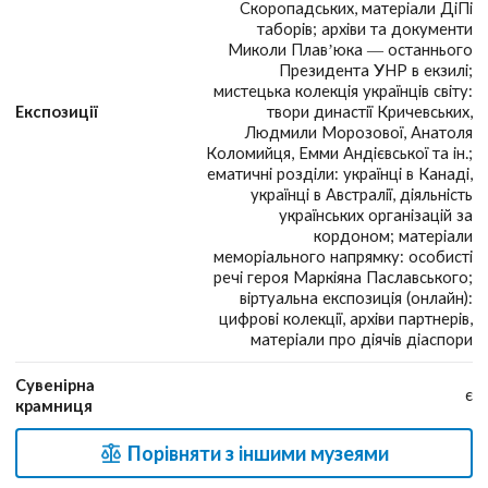
Скоропадських, матеріали ДіПі
таборів; архіви та документи
Миколи Плав’юка — останнього
Президента УНР в екзилі;
мистецька колекція українців світу:
Експозиції
твори династії Кричевських,
Людмили Морозової, Анатоля
Коломийця, Емми Андієвської та ін.;
ематичні розділи: українці в Канаді,
українці в Австралії, діяльність
українських організацій за
кордоном; матеріали
меморіального напрямку: особисті
речі героя Маркіяна Паславського;
віртуальна експозиція (онлайн):
цифрові колекції, архіви партнерів,
матеріали про діячів діаспори
Сувенірна
є
крамниця
Порівняти з іншими музеями