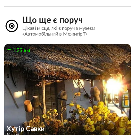
Що ще є поруч
Цікаві місця, які є поруч з музеєм
«Автомобільний в Межигір’ї»
1.23 км
Хутір Савки
Музей