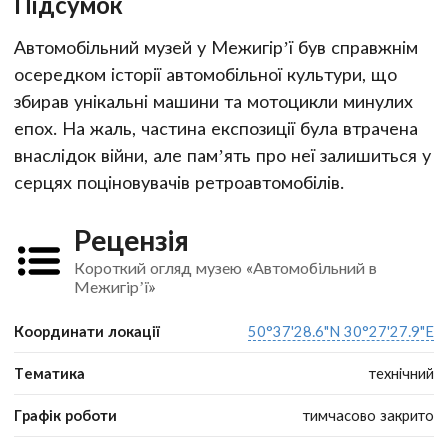
Підсумок
Автомобільний музей у Межигір’ї був справжнім
осередком історії автомобільної культури, що
збирав унікальні машини та мотоцикли минулих
епох. На жаль, частина експозиції була втрачена
внаслідок війни, але пам’ять про неї залишиться у
серцях поціновувачів ретроавтомобілів.
Рецензія
Короткий огляд музею «Автомобільний в
Межигір’ї»
Координати локації
50°37'28.6"N 30°27'27.9"E
Тематика
технічний
Графік роботи
тимчасово закрито