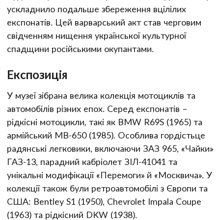
ускладнило подальше збереження вцілілих
експонатів. Цей варварський акт став черговим
свідченням нищення української культурної
спадщини російськими окупантами.
Експозиція
У музеї зібрана велика колекція мотоциклів та
автомобілів різних епох. Серед експонатів –
рідкісні мотоцикли, такі як BMW R69S (1965) та
армійський МВ-650 (1985). Особлива гордістьце
радянські легковики, включаючи ЗАЗ 965, «Чайки»
ГАЗ-13, парадний кабріолет ЗІЛ-41041 та
унікальні модифікації «Перемоги» й «Москвича». У
колекції також були ретроавтомобілі з Європи та
США: Bentley S1 (1950), Chevrolet Impala Coupe
(1963) та рідкісний DKW (1938).