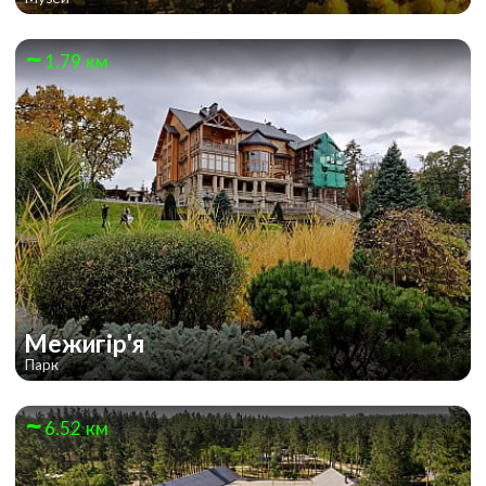
1.79 км
Межигір'я
Парк
6.52 км