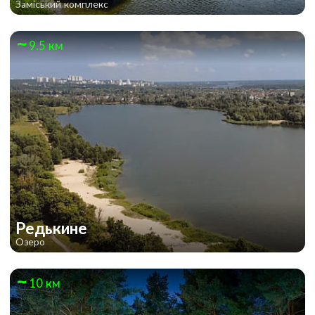
Заміський комплекс
9.5 км
Редькине
Озеро
10 км