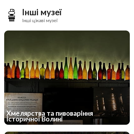
Інші музеї
Інші цікаві музеї
Хмелярства та пивоваріння
історичної Волині