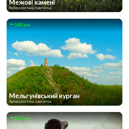
Межові камені
Археологічна пам'ятка
580 км
Мельгунівський курган
Археологічна пам'ятка
593 км