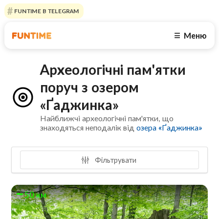
FUNTIME В TELEGRAM
Меню
☰
Археологічні пам'ятки
поруч з озером
«Ґаджинка»
Найближчі археологічні пам'ятки, що
знаходяться неподалік від
озера «Ґаджинка»
Фільтрувати
50 км