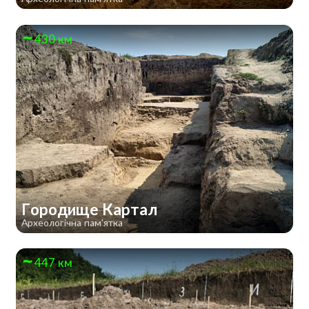
430 км
Городище Картал
Археологічна пам'ятка
447 км