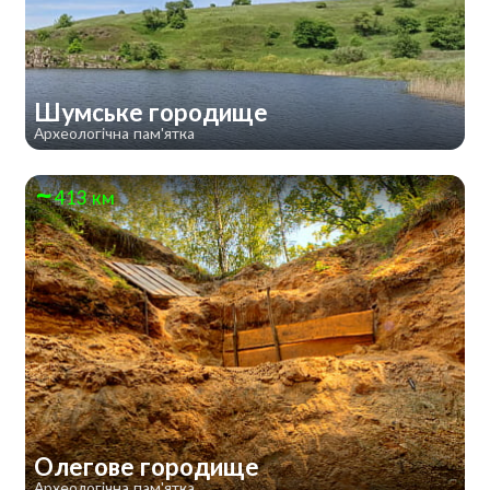
Шумське городище
Археологічна пам'ятка
413 км
Олегове городище
Археологічна пам'ятка