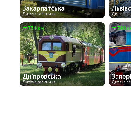
Закарпатська
Львів
Дитяча залізниця
Дитяча за
774 км
790 к
Дніпровська
Запор
Дитяча залізниця
Дитяча за