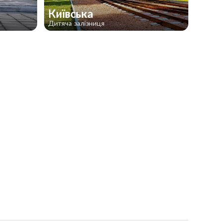
Київська
Дитяча залізниця