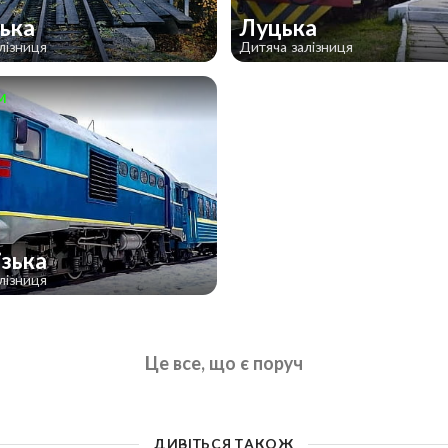
ська
Луцька
лізниця
Дитяча залізниця
м
ізька
лізниця
Це все, що є поруч
ДИВІТЬСЯ ТАКОЖ