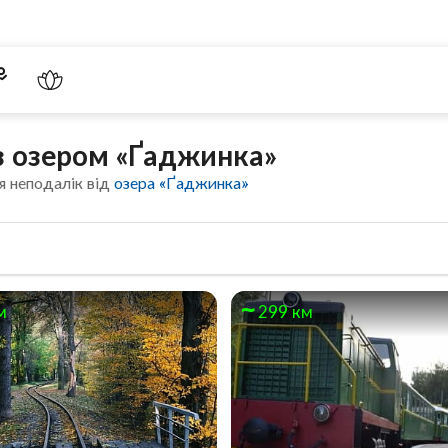
 з озером «Ґаджинка»
я неподалік від
озера «Ґаджинка»
м
299 км