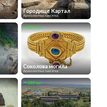
Городище Картал
Археологічна пам'ятка
511 км
Соколова могила
Археологічна пам'ятка
680 км