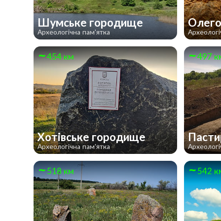
Шумське городище
Олего
Археологічна пам'ятка
Археологі
454 км
497 к
Хотівське городище
Пасти
Археологічна пам'ятка
Археологі
518 км
542 к