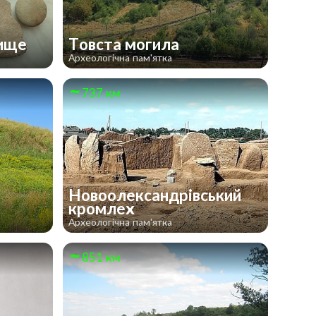
дище
Товста могила
Археологічна пам'ятка
737 км
Новоолександрівський
кромлех
Археологічна пам'ятка
851 км