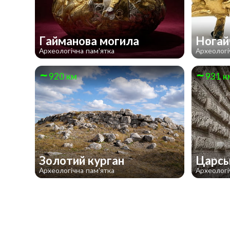
Гайманова могила
Ногай
Археологічна пам'ятка
Археологі
920 км
931 к
Золотий курган
Царсь
Археологічна пам'ятка
Археологі