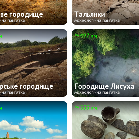
ве городище
Тальянки
чна пам'ятка
Археологічна пам'ятка
м
497 км
рське городище
Городище Лисуха
чна пам'ятка
Археологічна пам'ятка
м
555 км