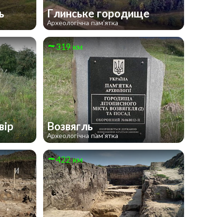
ль
Глинське городище
Археологічна пам'ятка
319 км
вір
Возвягль
Археологічна пам'ятка
422 км