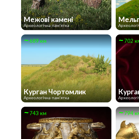
Межові камені
Мельг
Археологічна пам'ятка
Археологі
689 км
702 к
Курган Чортомлик
Курга
Археологічна пам'ятка
Археологі
743 км
794 к