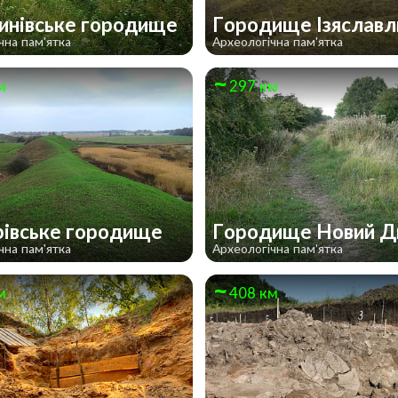
инівське городище
Городище Ізяслав
чна пам'ятка
Археологічна пам'ятка
м
297 км
івське городище
Городище Новий Д
чна пам'ятка
Археологічна пам'ятка
м
408 км