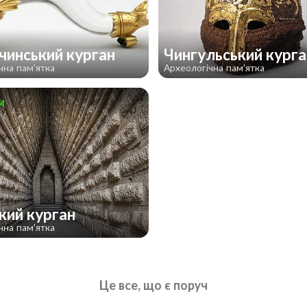
чинський курган
Чингульський кург
чна пам'ятка
Археологічна пам'ятка
м
кий курган
чна пам'ятка
Це все, що є поруч