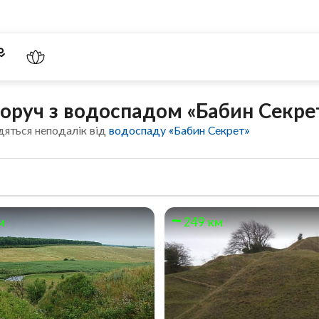
поруч з водоспадом «Бабин Секре
дяться неподалік від
водоспаду «Бабин Секрет»
м
249 км