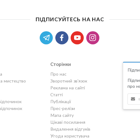
ПІДПИСУЙТЕСЬ НА НАС
Сторінки
Підпи
а
Про нас
Підпи
та мистецтво
Зворотний зв'язок
про но
Реклама на сайті
Статті
відпочинок
Публікації
відпочинок
Прес-релізи
Мапа сайту
Цікаві посилання
Видалення відгуків
Угода користувача