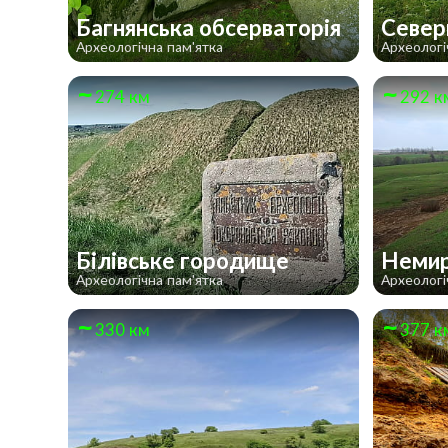
Багнянська обсерваторія
Север
Археологічна пам'ятка
Археологі
274 км
292 к
Білівське городище
Немир
Археологічна пам'ятка
Археологі
330 км
377 к