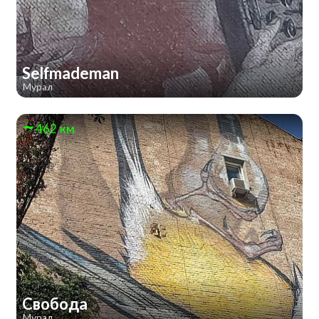
Selfmademan
Мурал
462 км
Свобода
Мурал