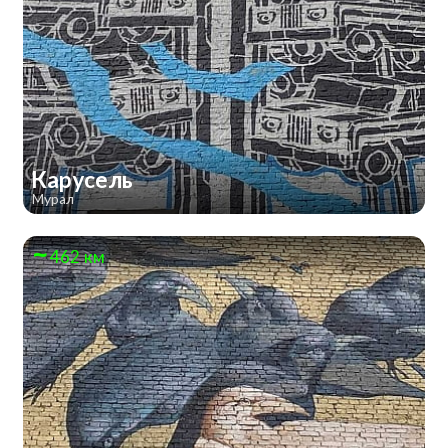
Карусель
Мурал
462 км