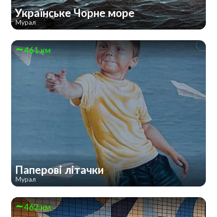
Українське Чорне море
Мурал
461 км
Паперові літачки
Мурал
462 км