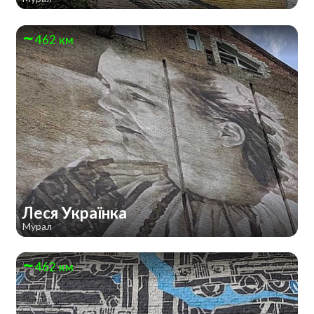
462 км
Леся Українка
Мурал
462 км