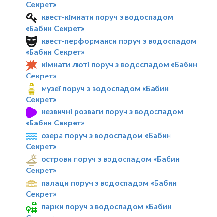
Секрет»
квест-кімнати поруч з водоспадом
«Бабин Секрет»
квест-перформанси поруч з водоспадом
«Бабин Секрет»
кімнати люті поруч з водоспадом «Бабин
Секрет»
музеї поруч з водоспадом «Бабин
Секрет»
незвичні розваги поруч з водоспадом
«Бабин Секрет»
озера поруч з водоспадом «Бабин
Секрет»
острови поруч з водоспадом «Бабин
Секрет»
палаци поруч з водоспадом «Бабин
Секрет»
парки поруч з водоспадом «Бабин