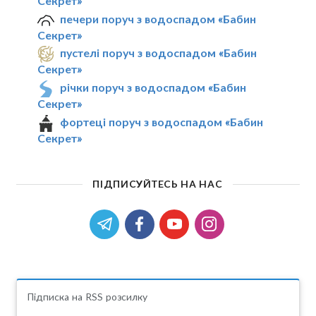
Секрет»
печери поруч з водоспадом «Бабин
Секрет»
пустелі поруч з водоспадом «Бабин
Секрет»
річки поруч з водоспадом «Бабин
Секрет»
фортеці поруч з водоспадом «Бабин
Секрет»
ПІДПИСУЙТЕСЬ НА НАС
Підписка на RSS розсилку