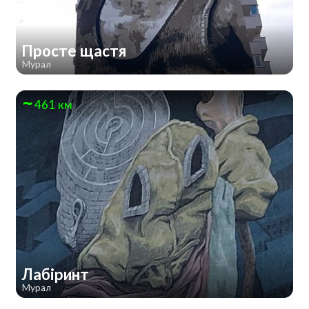
Просте щастя
Мурал
461 км
Лабіринт
Мурал