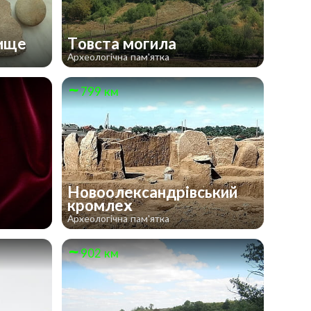
дище
Товста могила
Археологічна пам'ятка
799 км
Новоолександрівський
кромлех
Археологічна пам'ятка
902 км