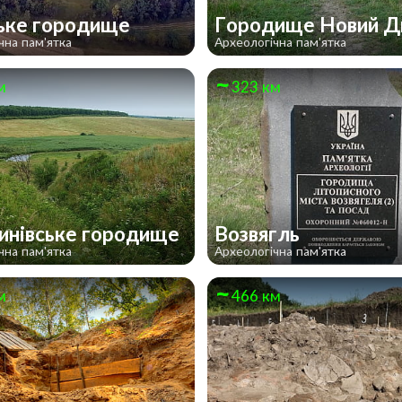
ьке городище
Городище Новий Д
чна пам'ятка
Археологічна пам'ятка
м
323 км
инівське городище
Возвягль
чна пам'ятка
Археологічна пам'ятка
м
466 км