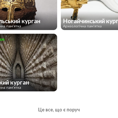
льський курган
Ногайчинський кур
чна пам'ятка
Археологічна пам'ятка
км
кий курган
чна пам'ятка
Це все, що є поруч