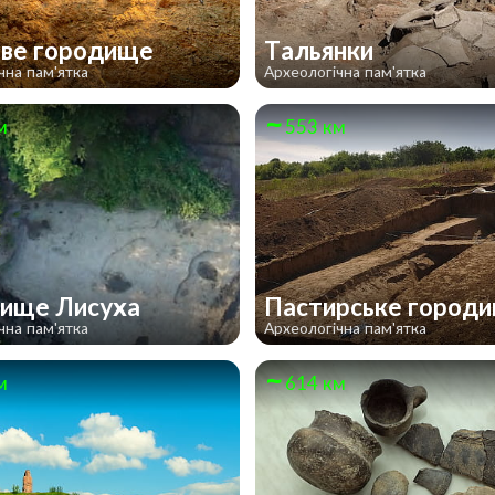
ве городище
Тальянки
чна пам'ятка
Археологічна пам'ятка
м
553 км
ище Лисуха
Пастирське город
чна пам'ятка
Археологічна пам'ятка
м
614 км