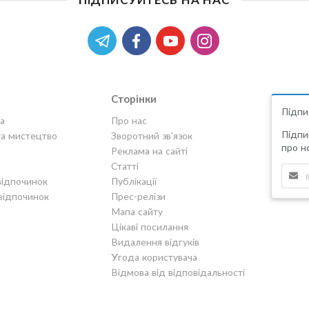
Сторінки
Підпи
а
Про нас
Підпи
та мистецтво
Зворотний зв'язок
про но
Реклама на сайті
Статті
відпочинок
Публікації
відпочинок
Прес-релізи
Мапа сайту
Цікаві посилання
Видалення відгуків
Угода користувача
Відмова від відповідальності