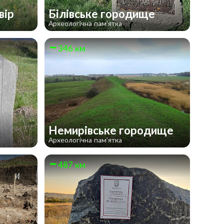
вір
Білівське городище
Археологічна пам'ятка
346 км
Немирівське городище
Археологічна пам'ятка
487 км