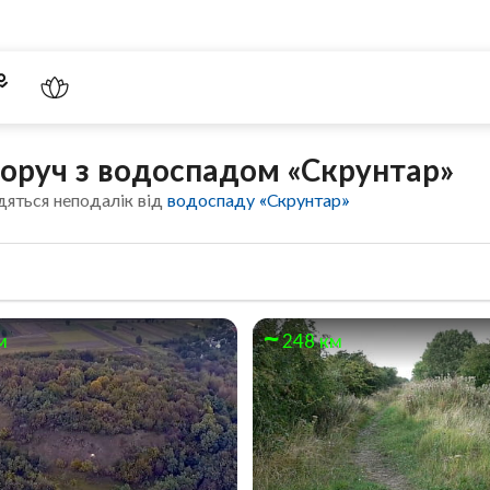
поруч з водоспадом «Скрунтар»
дяться неподалік від
водоспаду «Скрунтар»
м
248 км