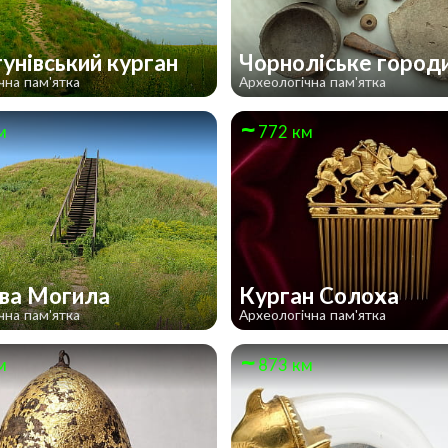
унівський курган
Чорноліське горо
чна пам'ятка
Археологічна пам'ятка
м
772 км
ва Могила
Курган Солоха
чна пам'ятка
Археологічна пам'ятка
м
873 км