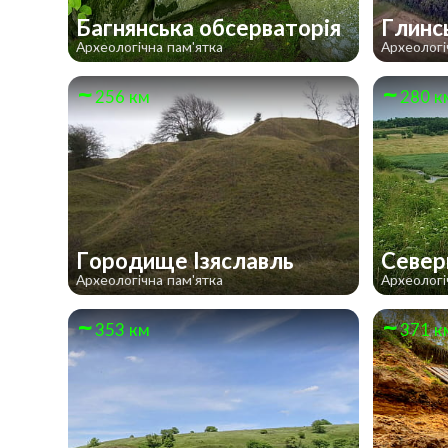
Багнянська обсерваторія
Глинс
Археологічна пам'ятка
Археологі
256 км
280 к
Городище Ізяславль
Север
Археологічна пам'ятка
Археологі
353 км
371 к