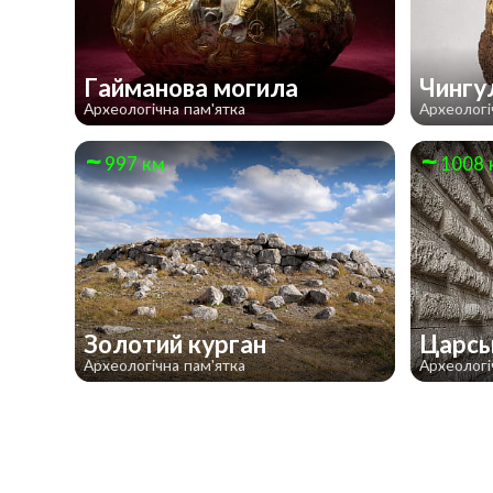
Гайманова могила
Чингу
Археологічна пам'ятка
Археологі
997 км
1008 
Золотий курган
Царсь
Археологічна пам'ятка
Археологі