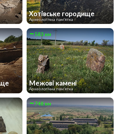
Хотівське городище
Археологічна пам'ятка
583 км
ище
Межові камені
Археологічна пам'ятка
748 км