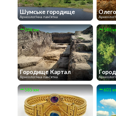
Шумське городище
Олего
Археологічна пам'ятка
Археологі
504 км
540 к
Городище Картал
Город
Археологічна пам'ятка
Археологі
585 км
601 к