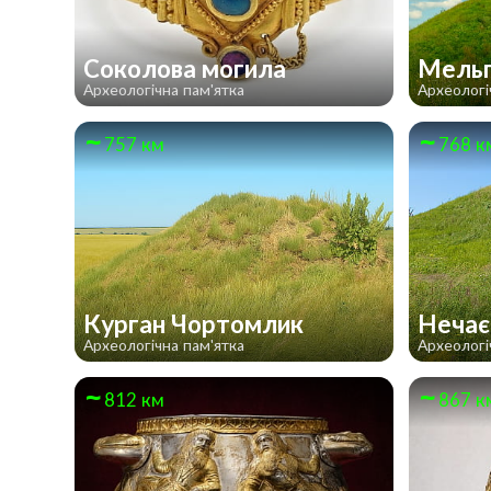
Соколова могила
Мельг
Археологічна пам'ятка
Археологі
757 км
768 к
Курган Чортомлик
Нечає
Археологічна пам'ятка
Археологі
812 км
867 к