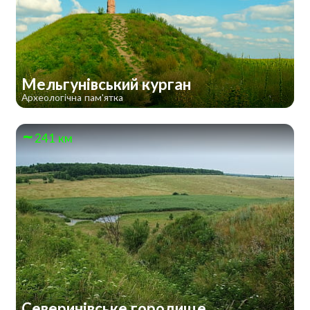
Мельгунівський курган
Археологічна пам'ятка
241 км
Северинівське городище