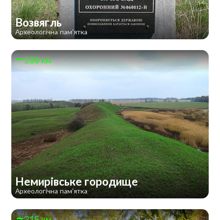
Возвягль
Археологічна пам'ятка
208 км
Немирівське городище
Археологічна пам'ятка
215 км