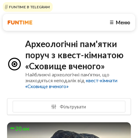
FUNTIME В TELEGRAM
Меню
☰
Археологічні пам'ятки
поруч з квест-кімнатою
«Сховище вченого»
Найближчі археологічні пам'ятки, що
знаходяться неподалік від
квест-кімнати
«Сховище вченого»
Фільтрувати
20 км