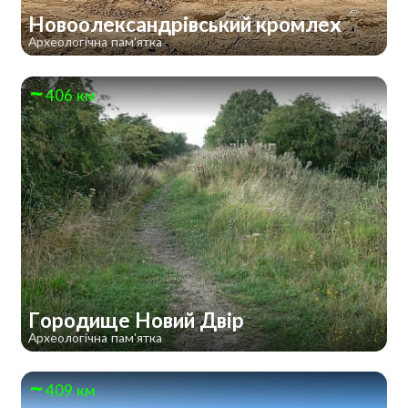
Новоолександрівський кромлех
Археологічна пам'ятка
406 км
Городище Новий Двір
Археологічна пам'ятка
409 км