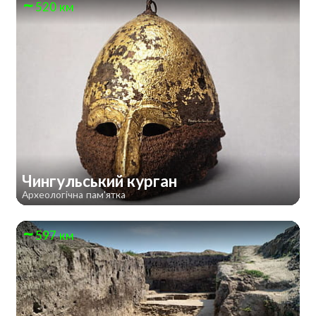
520 км
Чингульський курган
Археологічна пам'ятка
597 км