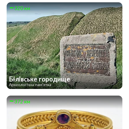
320 км
Білівське городище
Археологічна пам'ятка
372 км