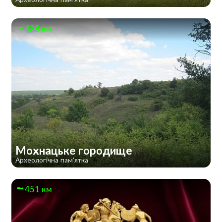
438 км
Мохнацьке городище
Археологічна пам'ятка
451 км