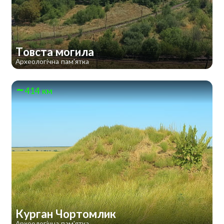
Товста могила
Археологічна пам'ятка
414 км
Курган Чортомлик
Археологічна пам'ятка