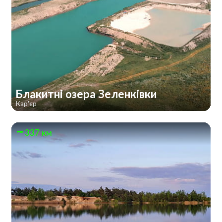
Блакитні озера Зеленківки
Кар'єр
337 км