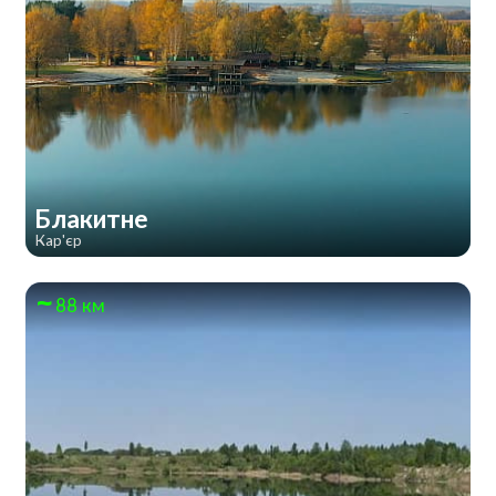
Блакитне
Кар'єр
88 км