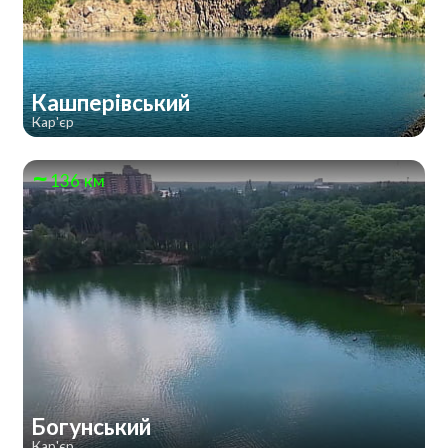
Кашперівський
Кар'єр
136 км
Богунський
Кар'єр