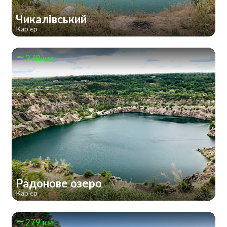
Чикалівський
Кар'єр
278 км
Радонове озеро
Кар'єр
279 км