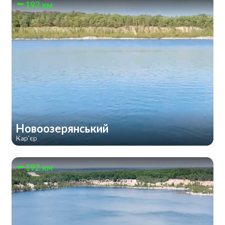
192 км
Новоозерянський
Кар'єр
192 км