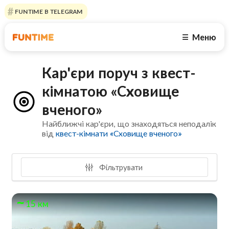
FUNTIME В TELEGRAM
Меню
☰
Кар'єри поруч з квест-
кімнатою «Сховище
вченого»
Найближчі кар'єри, що знаходяться неподалік
від
квест-кімнати «Сховище вченого»
Фільтрувати
15 км