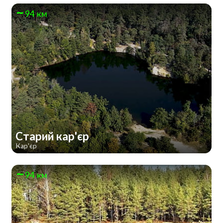
94 км
Старий кар'єр
Кар'єр
94 км