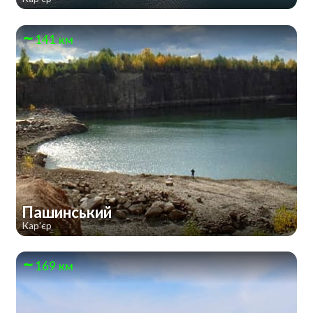
141 км
Пашинський
Кар'єр
169 км