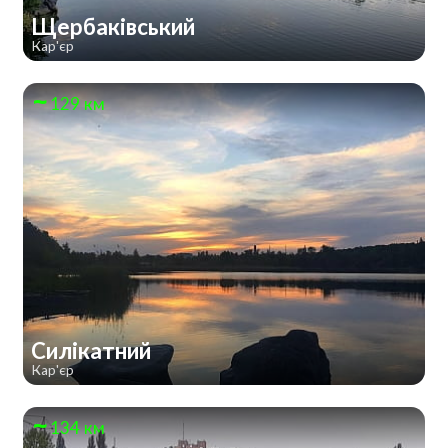
Щербаківський
Кар'єр
129 км
Силікатний
Кар'єр
134 км