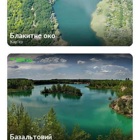
Блакитне око
Кар'єр
304 км
Базальтовий