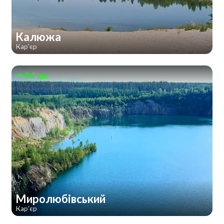
Калюжа
Кар'єр
94 км
Миролюбівський
Кар'єр