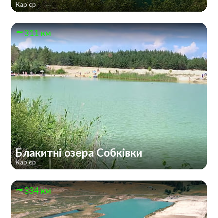
Кар'єр
311 км
Блакитні озера Собківки
Кар'єр
334 км