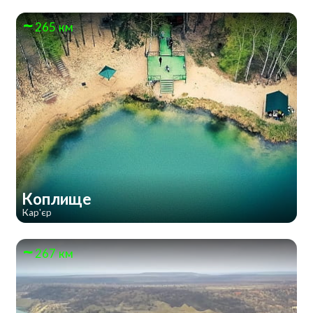
265 км
Коплище
Кар'єр
267 км