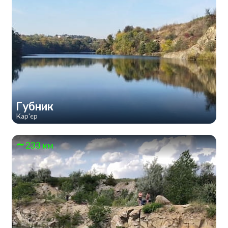
Губник
Кар'єр
233 км